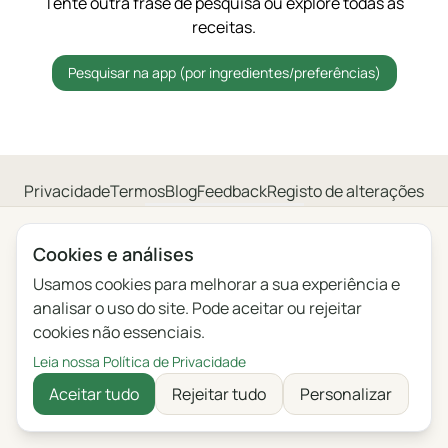
Tente outra frase de pesquisa ou explore todas as
receitas.
Pesquisar na app (por ingredientes/preferências)
Privacidade
Termos
Blog
Feedback
Registo de alterações
Definições de cookies
English
Polski
Português
Français
Cookies e análises
Usamos cookies para melhorar a sua experiência e
Deutsch
Italiano
Español
Русский
analisar o uso do site. Pode aceitar ou rejeitar
cookies não essenciais.
Українська
Čeština
Leia nossa Política de Privacidade
Aceitar tudo
Rejeitar tudo
Personalizar