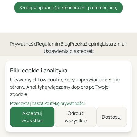
Szukaj w aplikacji (po składnikach i preferencjach)
Prywatność
Regulamin
Blog
Przekaż opinię
Lista zmian
Ustawienia ciasteczek
English
Polski
Português
Français
Pliki cookie i analityka
Deutsch
Italiano
Español
Русский
Używamy plików cookie, żeby poprawiać działanie
strony. Analitykę włączamy dopiero po Twojej
Українська
Čeština
zgodzie.
Przeczytaj naszą Politykę prywatności
Akceptuj
Odrzuć
Dostosuj
wszystkie
wszystkie