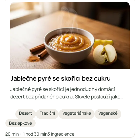
Jablečné pyré se skořicí bez cukru
Jablečné pyré se skořicí je jednoduchý domácí
dezert bez přidaného cukru. Skvěle poslouží jako
svačina nebo příloha k různým pokrmům. Můžete si
ho připravit do zásoby a uchovávat delší dobu.
Dezert
Tradiční
Vegetariánské
Veganské
Bezlepkové
20 min + 1 hod 30 min
3 Ingredience