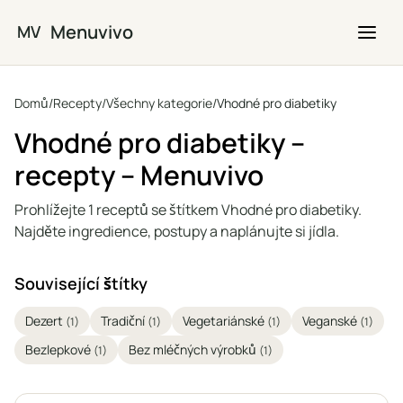
Přejít na hlavní obsah
Menuvivo
MV
Domů
/
Recepty
/
Všechny kategorie
/
Vhodné pro diabetiky
Vhodné pro diabetiky –
recepty – Menuvivo
Prohlížejte 1 receptů se štítkem Vhodné pro diabetiky.
Najděte ingredience, postupy a naplánujte si jídla.
Související štítky
Dezert
Tradiční
Vegetariánské
Veganské
(1)
(1)
(1)
(1)
Bezlepkové
Bez mléčných výrobků
(1)
(1)