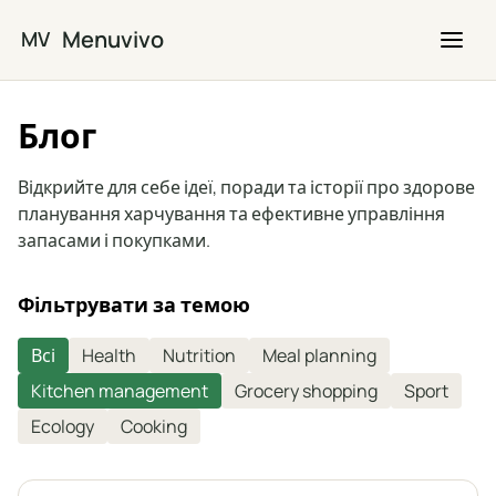
Перейти до основного вмісту
Menuvivo
MV
Блог
Відкрийте для себе ідеї, поради та історії про здорове
планування харчування та ефективне управління
запасами і покупками.
Фільтрувати за темою
Всі
Health
Nutrition
Meal planning
Kitchen management
Grocery shopping
Sport
Ecology
Cooking