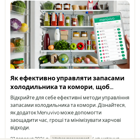
Як ефективно управляти запасами
холодильника та комори, щоб
уникнути харчових відходів
Відкрийте для себе ефективні методи управління
запасами холодильника та комори. Дізнайтеся,
як додаток Menuvivo може допомогти
заощадити час, гроші та мінімізувати харчові
відходи.
27 вересня 2024 р.
4 хв читання
kitchen management