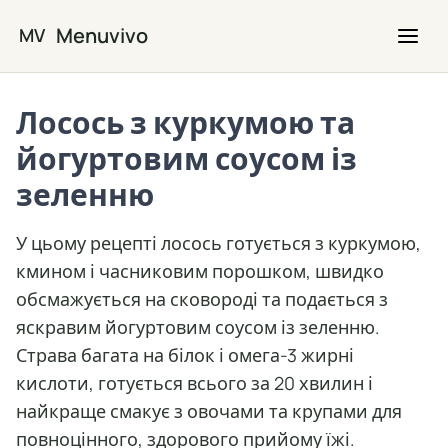
Перейти до основного вмісту
Menuvivo
MV
Лосось з куркумою та
йогуртовим соусом із
зеленню
У цьому рецепті лосось готується з куркумою,
кмином і часниковим порошком, швидко
обсмажується на сковороді та подається з
яскравим йогуртовим соусом із зеленню.
Страва багата на білок і омега-3 жирні
кислоти, готується всього за 20 хвилин і
найкраще смакує з овочами та крупами для
повноцінного, здорового прийому їжі.