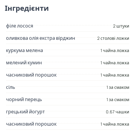
Інгредієнти
філе лосося
2 штуки
оливкова олія екстра вірджин
2 столові ложки
куркума мелена
1 чайна ложка
мелений кумин
1 чайна ложка
часниковий порошок
1 чайна ложка
сіль
1 за смаком
чорний перець
1 за смаком
грецький йогурт
0.67 чашки
часниковий порошок
1 чайна ложка