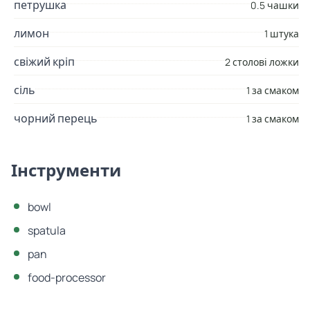
петрушка
0.5 чашки
лимон
1 штука
свіжий кріп
2 столові ложки
сіль
1 за смаком
чорний перець
1 за смаком
Інструменти
bowl
spatula
pan
food-processor