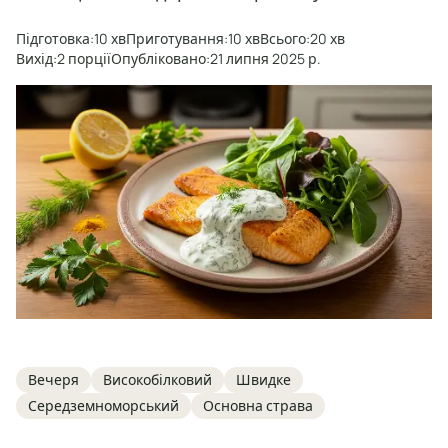
Підготовка:
10 хв
Приготування:
10 хв
Всього:
20 хв
Вихід:
2 порції
Опубліковано:
21 липня 2025 р.
Tags
Вечеря
Високобілковий
Швидке
Середземноморський
Основна страва