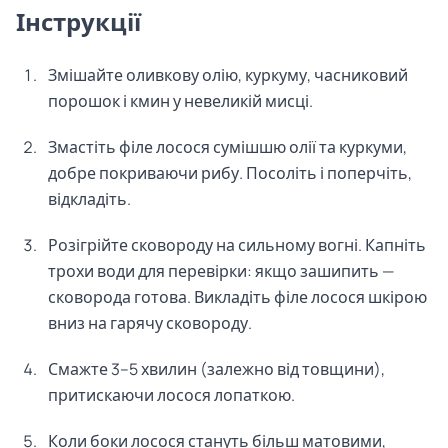
Інструкції
Змішайте оливкову олію, куркуму, часниковий
порошок і кмин у невеликій мисці.
Змастіть філе лосося сумішшю олії та куркуми,
добре покриваючи рибу. Посоліть і поперчіть,
відкладіть.
Розігрійте сковороду на сильному вогні. Капніть
трохи води для перевірки: якщо зашипить —
сковорода готова. Викладіть філе лосося шкірою
вниз на гарячу сковороду.
Смажте 3–5 хвилин (залежно від товщини),
притискаючи лосося лопаткою.
Коли боки лосося стануть більш матовими,