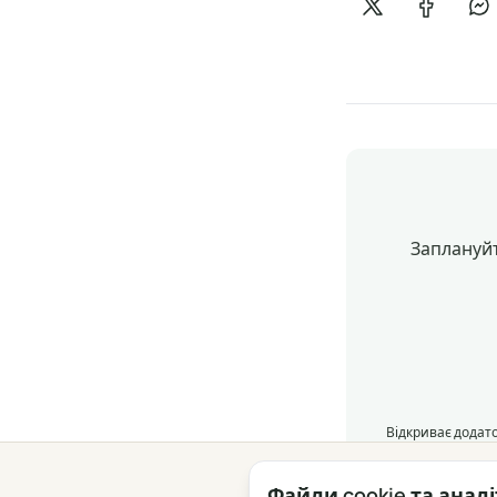
Поділитися в 
Поділит
По
Заплануйт
Відкриває додато
Файли cookie та анал