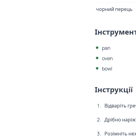
чорний перець
Інструмен
pan
oven
bowl
Інструкції
Відваріть гре
Дрібно наріжт
Розімніть не