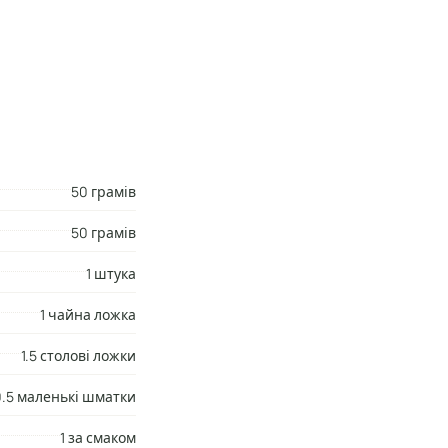
l
лання
50 грамів
50 грамів
1 штука
1 чайна ложка
1.5 столові ложки
0.5 маленькі шматки
1 за смаком