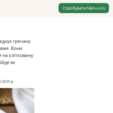
Спробувати Menuvivo
оєднує гречану
ками. Вони
и на клітковину
ійде як
я 2025 р.