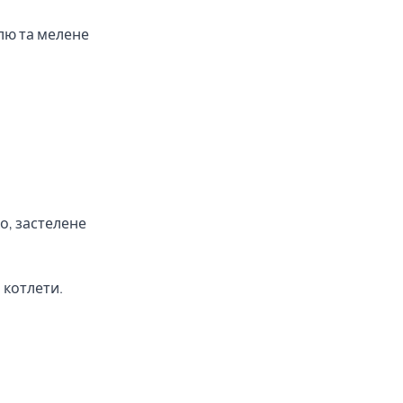
улю та мелене
о, застелене
 котлети.