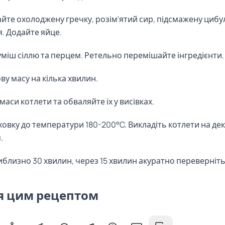
айте охолоджену гречку, розім'ятий сир, підсмажену циб
я. Додайте яйце.
міш сіллю та перцем. Ретельно перемішайте інгредієнти.
ву масу на кілька хвилин.
аси котлети та обваляйте їх у висівках.
ховку до температури 180-200°C. Викладіть котлети на дек
.
иблизно 30 хвилин, через 15 хвилин акуратно переверніть
я цим рецептом