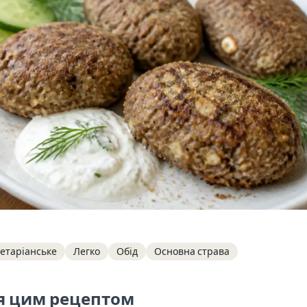
етаріанське
Легко
Обід
Основна страва
я цим рецептом