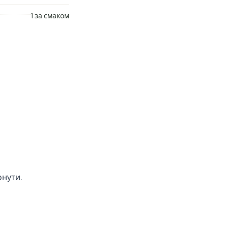
1 за смаком
онути.