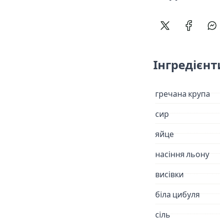
Поділитися в 
Поділит
По
Інгредієнт
гречана крупа
сир
яйце
насіння льону
висівки
біла цибуля
сіль