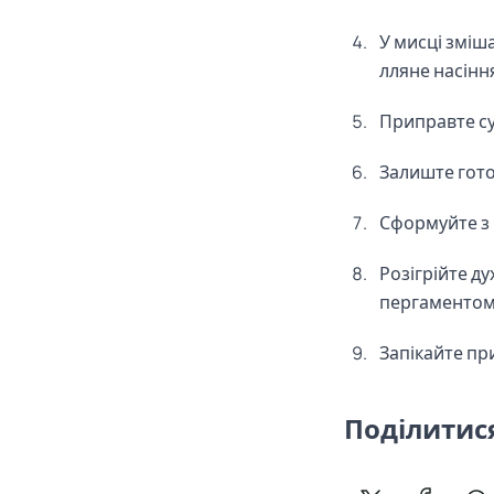
У мисці зміш
лляне насінн
Приправте су
Залиште гото
Сформуйте з м
Розігрійте ду
пергаментом
Запікайте пр
Поділитис