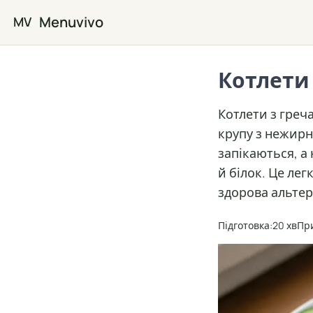
Перейти до основного вмісту
Menuvivo
MV
Котлети 
Котлети з греча
крупу з нежирн
запікаються, а
й білок. Це лег
здорова альтер
Підготовка:
20 хв
Пр