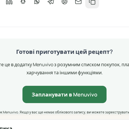
X
ися у Facebook
ділитися в Messenger
Поділитися у LinkedIn
Поділитися на Reddit
Поділитися у WhatsApp
Поділитися у Telegram
Поділитися у Pinterest
Поділитися через emai
Копіювати поси
Готові приготувати цей рецепт?
е це в додатку Menuvivo з розумним списком покупок, п
харчування та іншими функціями.
Запланувати в Menuvivo
к Menuvivo. Якщо у вас ще немає облікового запису, ви можете зареєструва
ітика