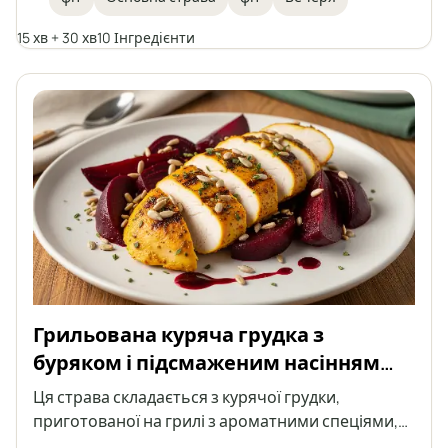
оцтом. Ідеальний фіт-обід, який поєднує високу
15 хв + 30 хв
10 Інгредієнти
кількість білка з легкістю овочів і хрусткістю
насіння.
Грильована куряча грудка з
буряком і підсмаженим насінням
соняшника
Ця страва складається з курячої грудки,
приготованої на грилі з ароматними спеціями,
поданої з буряком і підсмаженим насінням