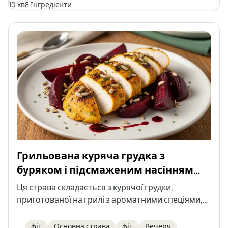
10 хв
8 Інгредієнти
Грильована куряча грудка з
буряком і підсмаженим насінням
соняшника
Ця страва складається з курячої грудки,
приготованої на грилі з ароматними спеціями,
поданої з буряком і підсмаженим насінням
соняшника, полита малиновим бальзамічним
фіт
Основна страва
фіт
Вечеря