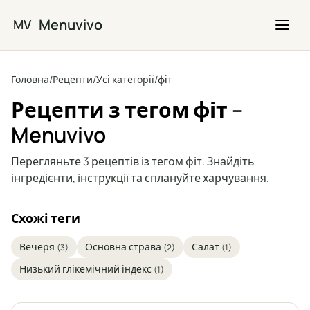
Перейти до основного вмісту
Menuvivo
MV
Головна
/
Рецепти
/
Усі категорії
/
фіт
Рецепти з тегом фіт –
Menuvivo
Перегляньте 3 рецептів із тегом фіт. Знайдіть
інгредієнти, інструкції та сплануйте харчування.
Схожі теги
Вечеря
Основна страва
Салат
(3)
(2)
(1)
Низький глікемічний індекс
(1)