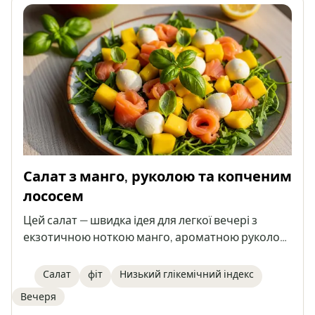
Салат з манго, руколою та копченим
лососем
Цей салат — швидка ідея для легкої вечері з
екзотичною ноткою манго, ароматною руколою,
ніжною моцарелою та копченим лососем. Все
доповнює свіжа базилік та лимонна заправка.
Салат
фіт
Низький глікемічний індекс
Ідеально підходить для тих, хто дбає про
Вечеря
здоров'я та фігуру.