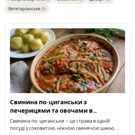
Вегетаріанське
(1)
Свинина по-циганськи з
печерицями та овочами в
томатному соусі
Свинина по-циганськи — це страва в одній
посуді з соковитою, ніжною свинячою шиєю,