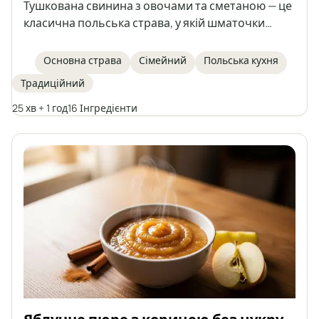
Тушкована свинина з овочами та сметаною — це
класична польська страва, у якій шматочки
свинячої вирізки тушкуються разом з морквою,
печерицями, цибулею, часником і помідорами в
Основна страва
Сімейний
Польська кухня
ароматному соусі. Страва загущується
Традиційний
сметаною з борошном і крохмалем, без
додавання готового бульйону. Свинина
25 хв + 1 год
16 Інгредієнти
виходить соковитою, а овочі надають страві
насиченого смаку. Ідеально підходить до
картоплі, каші або свіжого багета.