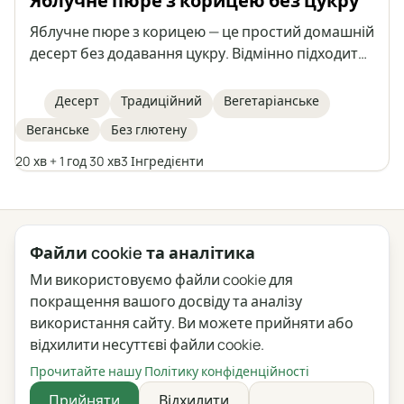
Яблучне пюре з корицею без цукру
Яблучне пюре з корицею — це простий домашній
десерт без додавання цукру. Відмінно підходить
як перекус або як додаток до різних страв. Його
можна приготувати про запас і зберігати
Десерт
Традиційний
Вегетаріанське
тривалий час.
Веганське
Без глютену
20 хв + 1 год 30 хв
3 Інгредієнти
← Усі категорії
Файли cookie та аналітика
Ми використовуємо файли cookie для
Конфіденційність
Умови
Блог
Зворотний зв'язок
покращення вашого досвіду та аналізу
Журнал змін
Налаштування файлів cookie
використання сайту. Ви можете прийняти або
відхилити несуттєві файли cookie.
English
Polski
Português
Français
Прочитайте нашу Політику конфіденційності
Deutsch
Italiano
Español
Русский
Прийняти
Відхилити