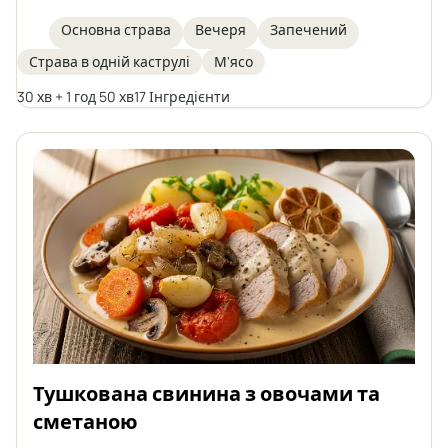
печерицями, цибулею, а також квашеним
огірком і маринованим перцем, тушкована в
Основна страва
Вечеря
Запечений
ароматному, злегка кислуватому томатному
Страва в одній каструлі
М'ясо
соусі. Ідеально підходить для сімейного обіду
або вечірки, подається з кльоцками,
30 хв + 1 год 50 хв
17 Інгредієнти
шльонськими галушками, кашею чи картоплею.
Тушкована свинина з овочами та
сметаною