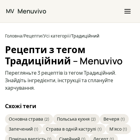
Перейти до основного вмісту
Menuvivo
MV
Головна
/
Рецепти
/
Усі категорії
/
Традиційний
Рецепти з тегом
Традиційний – Menuvivo
Перегляньте 3 рецептів із тегом Традиційний.
Знайдіть інгредієнти, інструкції та сплануйте
харчування.
Схожі теги
Основна страва
Польська кухня
Вечеря
(2)
(2)
(1)
Запечений
Страва в одній каструлі
М'ясо
(1)
(1)
(1)
Помірна вартість
Сімейний
Десерт
(1)
(1)
(1)