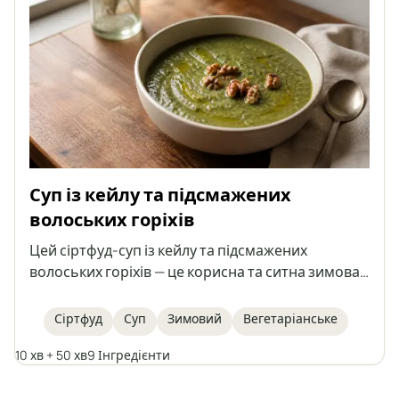
Суп із кейлу та підсмажених
волоських горіхів
Цей сіртфуд-суп із кейлу та підсмажених
волоських горіхів — це корисна та ситна зимова
страва, що зігріває. Наповнений поживним
кейлом, квасолею та посипаний хрусткими
Сіртфуд
Суп
Зимовий
Вегетаріанське
горіхами, він одночасно і заспокійливий, і
10 хв + 50 хв
9 Інгредієнти
смачний.