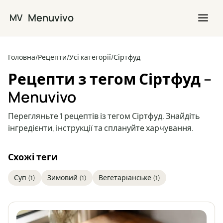
Перейти до основного вмісту
Menuvivo
MV
Головна
/
Рецепти
/
Усі категорії
/
Сіртфуд
Рецепти з тегом Сіртфуд –
Menuvivo
Перегляньте 1 рецептів із тегом Сіртфуд. Знайдіть
інгредієнти, інструкції та сплануйте харчування.
Схожі теги
Суп
Зимовий
Вегетаріанське
(1)
(1)
(1)