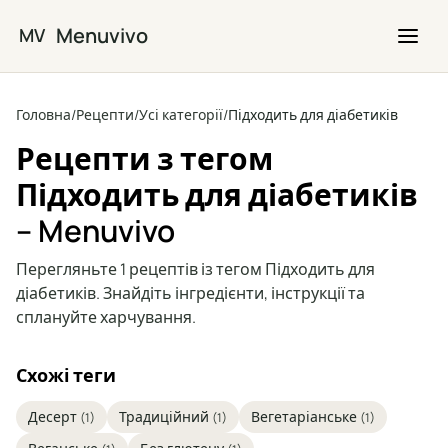
Перейти до основного вмісту
Menuvivo
MV
Головна
/
Рецепти
/
Усі категорії
/
Підходить для діабетиків
Рецепти з тегом
Підходить для діабетиків
– Menuvivo
Перегляньте 1 рецептів із тегом Підходить для
діабетиків. Знайдіть інгредієнти, інструкції та
сплануйте харчування.
Схожі теги
Десерт
Традиційний
Вегетаріанське
(1)
(1)
(1)