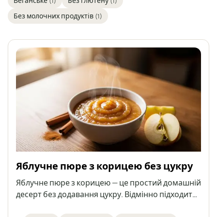
Веганське
Без глютену
(1)
(1)
Без молочних продуктів
(1)
Яблучне пюре з корицею без цукру
Яблучне пюре з корицею — це простий домашній
десерт без додавання цукру. Відмінно підходить
як перекус або як додаток до різних страв. Його