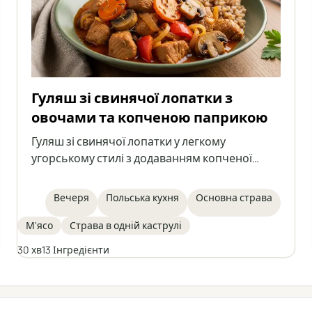
Гуляш зі свинячої лопатки з
овочами та копченою паприкою
Гуляш зі свинячої лопатки у легкому
угорському стилі з додаванням копченої
паприки, моркви, болгарського перцю та
печериць. Страва, наповнена ароматами,
Вечеря
Польська кухня
Основна страва
ідеально підходить для швидкого та ситного
обіду. Відмінно смакує з кашею, картоплею
М'ясо
Страва в одній каструлі
або галушками.
30 хв
13 Інгредієнти
← Усі категорії