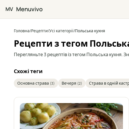
Перейти до основного вмісту
Menuvivo
MV
Головна
/
Рецепти
/
Усі категорії
/
Польська кухня
Рецепти з тегом Польська
Перегляньте 3 рецептів із тегом Польська кухня. Зн
Схожі теги
Основна страва
Вечеря
Страва в одній каст
(3)
(2)