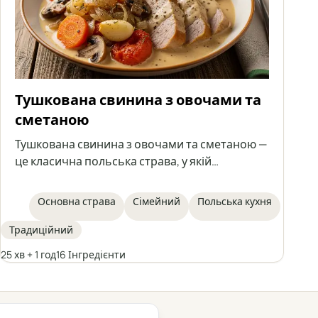
Тушкована свинина з овочами та
сметаною
Тушкована свинина з овочами та сметаною —
це класична польська страва, у якій
шматочки свинячої вирізки тушкуються
разом з морквою, печерицями, цибулею,
Основна страва
Сімейний
Польська кухня
часником і помідорами в ароматному соусі.
Страва загущується сметаною з борошном і
Традиційний
крохмалем, без додавання готового
25 хв + 1 год
16 Інгредієнти
бульйону. Свинина виходить соковитою, а
овочі надають страві насиченого смаку.
Ідеально підходить до картоплі, каші або
свіжого багета.