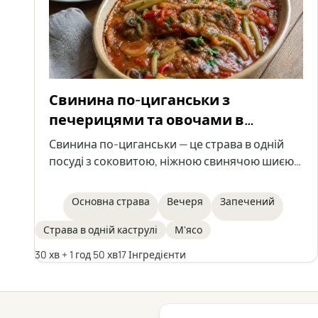
Свинина по-циганськи з
печерицями та овочами в
томатному соусі
Свинина по-циганськи — це страва в одній
посуді з соковитою, ніжною свинячою шиєю,
печерицями, цибулею, а також квашеним
огірком і маринованим перцем, тушкована в
Основна страва
Вечеря
Запечений
ароматному, злегка кислуватому томатному
соусі. Ідеально підходить для сімейного обіду
Страва в одній каструлі
М'ясо
або вечірки, подається з кльоцками,
30 хв + 1 год 50 хв
17 Інгредієнти
шльонськими галушками, кашею чи
картоплею.