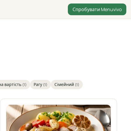
Спробувати Menuvivo
а вартість
Рагу
Сімейний
(1)
(1)
(1)