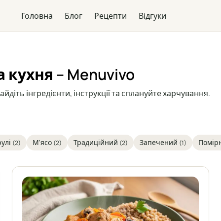
Головна
Блог
Рецепти
Відгуки
 кухня – Menuvivo
айдіть інгредієнти, інструкції та сплануйте харчування.
рулі
М'ясо
Традиційний
Запечений
Помірн
(2)
(2)
(2)
(1)