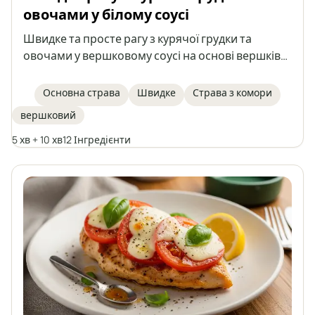
овочами у білому соусі
Швидке та просте рагу з курячої грудки та
овочами у вершковому соусі на основі вершків
та грецького йогурту. Ідеальний варіант для
швидкого обіду, подається з рисом, макаронами
Основна страва
Швидке
Страва з комори
або картоплею.
вершковий
5 хв + 10 хв
12 Інгредієнти