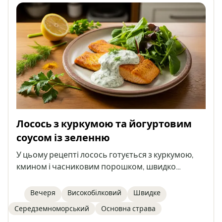
Лосось з куркумою та йогуртовим
соусом із зеленню
У цьому рецепті лосось готується з куркумою,
кмином і часниковим порошком, швидко
обсмажується на сковороді та подається з
яскравим йогуртовим соусом із зеленню. Страва
Вечеря
Високобілковий
Швидке
багата на білок і омега-3 жирні кислоти,
Середземноморський
Основна страва
готується всього за 20 хвилин і найкраще смакує