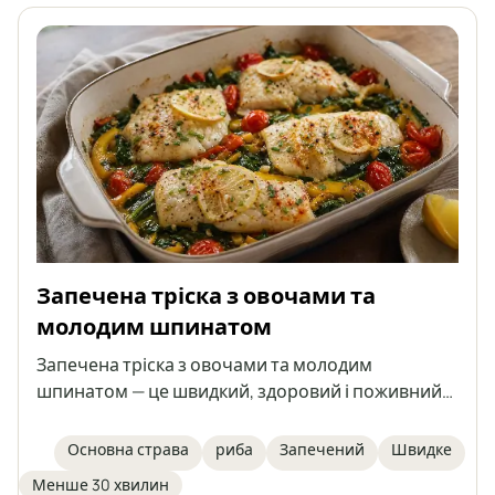
Запечена тріска з овочами та
молодим шпинатом
Запечена тріска з овочами та молодим
шпинатом — це швидкий, здоровий і поживний
обід, який готується в одній формі. Ніжні філе
тріски запікаються на овочах з додаванням
Основна страва
риба
Запечений
Швидке
ароматних спецій, оливкової олії та топленого
Менше 30 хвилин