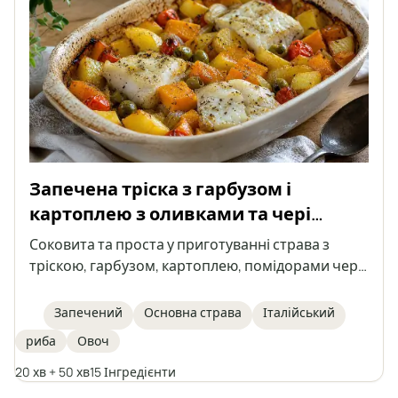
Запечена тріска з гарбузом і
картоплею з оливками та чері
помідорами
Соковита та проста у приготуванні страва з
тріскою, гарбузом, картоплею, помідорами чері
та зеленими оливками, усе запікається разом в
одній формі. Ідеальна страва для осінніх і
Запечений
Основна страва
Італійський
зимових днів, натхненна італійською кухнею.
риба
Овоч
Запіканка, яка не потребує окремих гарнірів,
наповнена овочами та ароматними травами.
20 хв + 50 хв
15 Інгредієнти