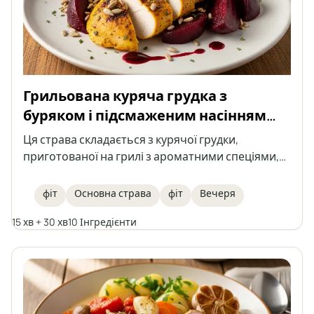
Грильована куряча грудка з
буряком і підсмаженим насінням
соняшника
Ця страва складається з курячої грудки,
приготованої на грилі з ароматними спеціями,
поданої з буряком і підсмаженим насінням
соняшника, полита малиновим бальзамічним
фіт
Основна страва
фіт
Вечеря
оцтом. Ідеальний фіт-обід, який поєднує високу
15 хв + 30 хв
10 Інгредієнти
кількість білка з легкістю овочів і хрусткістю
насіння.