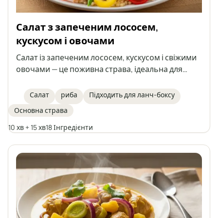
Салат з запеченим лососем,
кускусом і овочами
Салат із запеченим лососем, кускусом і свіжими
овочами — це поживна страва, ідеальна для
легкого обіду або як страва, яку можна взяти з
собою на роботу. Поєднання соковитого лосося
Салат
риба
Підходить для ланч-боксу
з ароматним маринадом, овочами та лимонно-
Основна страва
оливковою заправкою створює страву, багату на
смак і корисні речовини.
10 хв + 15 хв
18 Інгредієнти