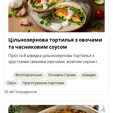
Цільнозернова тортилья з овочами
та часниковим соусом
Проста й швидка цільнозернова тортилья з
хрусткими свіжими овочами, жовтим сиром і
домашнім кремовим часниковим соусом на
основі натурального йогурту та майонезу.
Вегетаріанське
Основна страва
Швидке
Ідеально підходить для ситної закуски, обіду або
Овоч
Приготування партіями
легкої вечері. Страва легка у приготуванні та
багата на смак.
25 хв
11 Інгредієнти