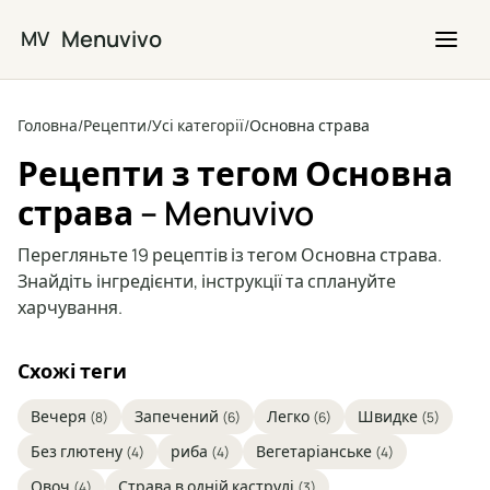
Перейти до основного вмісту
Menuvivo
MV
Головна
/
Рецепти
/
Усі категорії
/
Основна страва
Рецепти з тегом Основна
страва – Menuvivo
Перегляньте 19 рецептів із тегом Основна страва.
Знайдіть інгредієнти, інструкції та сплануйте
харчування.
Схожі теги
Вечеря
Запечений
Легко
Швидке
(8)
(6)
(6)
(5)
Без глютену
риба
Вегетаріанське
(4)
(4)
(4)
Овоч
Страва в одній каструлі
(4)
(3)