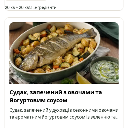
масла. Чудова ідея для основної страви для всієї
родини.
20 хв + 20 хв
13 Інгредієнти
Судак, запечений з овочами та
йогуртовим соусом
Судак, запечений у духовці з сезонними овочами
та ароматним йогуртовим соусом із зеленню та
часником. Це легка, здорова й ситна страва, яку