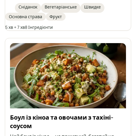
корицею. Це ідеальний варіант для швидкого,
Сніданок
Вегетаріанське
Швидке
здорового та легкого сніданку або вечері. Кожен
Основна страва
Фрукт
може доповнити вівсянку улюбленими
фруктами чи замінниками, щоб створити власну
5 хв + 7 хв
8 Інгредієнти
версію цього сніданкового класика.
Боул із кіноа та овочами з тахіні-
соусом