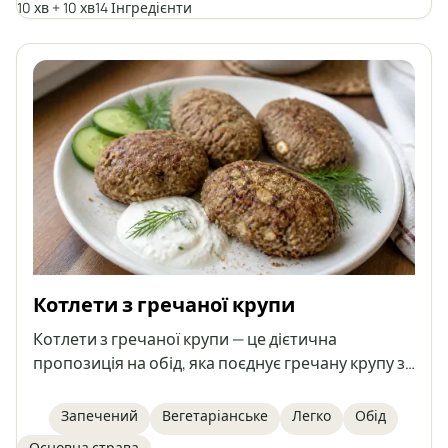
з овочами та крупами для повноцінного,
10 хв + 10 хв
14 Інгредієнти
здорового прийому їжі.
Котлети з гречаної крупи
Котлети з гречаної крупи — це дієтична
пропозиція на обід, яка поєднує гречану крупу з
нежирним білим сиром, яйцем, лляним насінням
та висівками. Вони запікаються, а не смажаться,
Запечений
Вегетаріанське
Легко
Обід
завдяки чому є легшими та багатими на
Основна страва