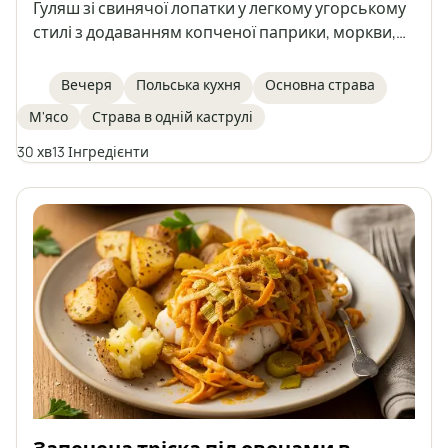
Гуляш зі свинячої лопатки у легкому угорському
стилі з додаванням копченої паприки, моркви,
болгарського перцю та печериць. Страва,
наповнена ароматами, ідеально підходить для
Вечеря
Польська кухня
Основна страва
швидкого та ситного обіду. Відмінно смакує з
М'ясо
Страва в одній каструлі
кашею, картоплею або галушками.
30 хв
13 Інгредієнти