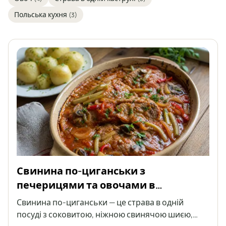
Польська кухня
(3)
Свинина по-циганськи з
печерицями та овочами в
томатному соусі
Свинина по-циганськи — це страва в одній
посуді з соковитою, ніжною свинячою шиєю,