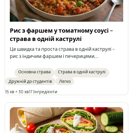
Рис з фаршем у томатному соусі –
страва в одній каструлі
Це швидка та проста страва в одній каструлі –
рис з індичим фаршем і печерицями,
тушкований в ароматному томатному соусі.
Ідеально підходить для обіду або як начинка для
Основна страва
Страва в одній каструлі
тортильї, млинців чи піадіни, а наступного дня
Дружній до студентів
Легко
стає ще смачнішою, коли загусне.
15 хв + 30 хв
17 Інгредієнти