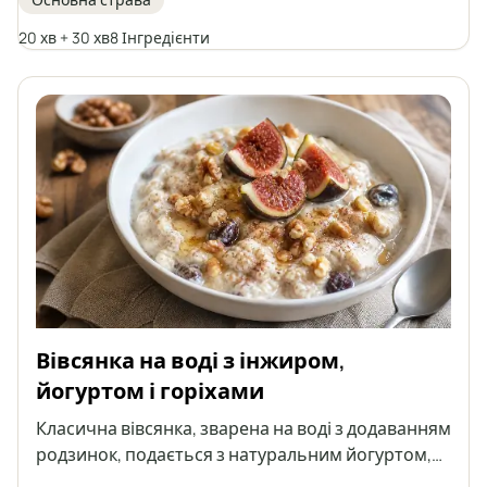
клітковину й білок. Це легка й швидка у
приготуванні страва, яка ідеально підійде як
20 хв + 30 хв
8 Інгредієнти
здорова альтернатива традиційним котлетам.
Вівсянка на воді з інжиром,
йогуртом і горіхами
Класична вівсянка, зварена на воді з додаванням
родзинок, подається з натуральним йогуртом,
свіжим інжиром, волоськими горіхами, медом і