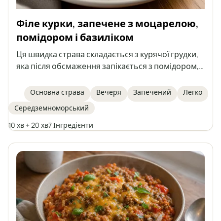
Філе курки, запечене з моцарелою,
помідором і базиліком
Ця швидка страва складається з курячої грудки,
яка після обсмаження запікається з помідором,
моцарелою та базиліком. Ароматна, легка й
ситна – чудовий вибір для обіду або вечері.
Основна страва
Вечеря
Запечений
Легко
Середземноморський
10 хв + 20 хв
7 Інгредієнти