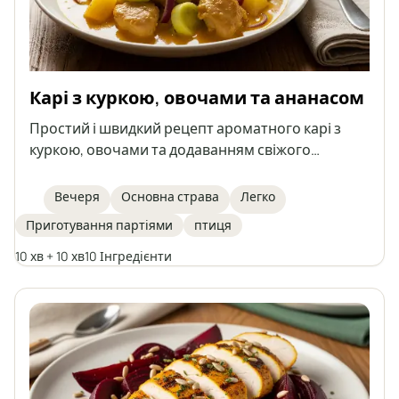
Карі з куркою, овочами та ананасом
Простий і швидкий рецепт ароматного карі з
куркою, овочами та додаванням свіжого
ананаса, на основі вареного м’яса – ідеальний
спосіб використати залишки з бульйону.
Вечеря
Основна страва
Легко
Приготування партіями
птиця
10 хв + 10 хв
10 Інгредієнти