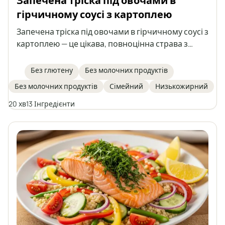
Запечена тріска під овочами в
гірчичному соусі з картоплею
Запечена тріска під овочами в гірчичному соусі з
картоплею — це цікава, повноцінна страва з
рибою в головній ролі. Соковита тріска
запікається з тушкованими овочами в
Без глютену
Без молочних продуктів
ароматному гірчичному соусі, а все подається з
Без молочних продуктів
Сімейний
Низькожирний
печеною картоплею. Ідеальний варіант для тих,
хто дбає про здорове харчування та шукає
20 хв
13 Інгредієнти
різноманіття в повсякденному меню.