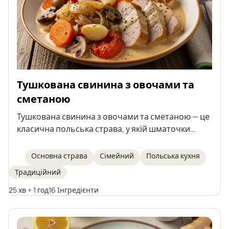
Тушкована свинина з овочами та
сметаною
Тушкована свинина з овочами та сметаною — це
класична польська страва, у якій шматочки
свинячої вирізки тушкуються разом з морквою,
печерицями, цибулею, часником і помідорами в
Основна страва
Сімейний
Польська кухня
ароматному соусі. Страва загущується
Традиційний
сметаною з борошном і крохмалем, без
додавання готового бульйону. Свинина
25 хв + 1 год
16 Інгредієнти
виходить соковитою, а овочі надають страві
насиченого смаку. Ідеально підходить до
картоплі, каші або свіжого багета.