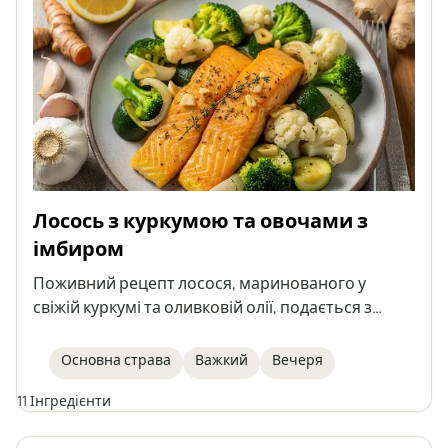
Лосось з куркумою та овочами з
імбиром
Поживний рецепт лосося, маринованого у
свіжій куркумі та оливковій олії, подається з
овочами, обсмаженими з імбиром. Ця страва
зміцнює імунітет, роблячи вечерю смачною та
Основна страва
Важкий
Вечеря
корисною.
11 Інгредієнти