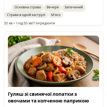
печерицями, цибулею, а також квашеним
огірком і маринованим перцем, тушкована в
Основна страва
Вечеря
Запечений
ароматному, злегка кислуватому томатному
Страва в одній каструлі
М'ясо
соусі. Ідеально підходить для сімейного обіду
або вечірки, подається з кльоцками,
30 хв + 1 год 50 хв
17 Інгредієнти
шльонськими галушками, кашею чи картоплею.
Гуляш зі свинячої лопатки з
овочами та копченою паприкою