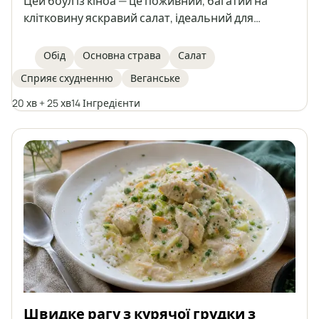
Цей боул із кіноа — це поживний, багатий на
клітковину яскравий салат, ідеальний для
здорового обіду. У складі — кіноа, запечена
батат, нут, свіжа рукола, авокадо та пророщене
Обід
Основна страва
Салат
насіння гарбуза, а зверху — домашній тахіні-соус
Сприяє схудненню
Веганське
для додаткового смаку та кремовості. Ідеально
підходить для схуднення або для тих, хто шукає
20 хв + 25 хв
14 Інгредієнти
ситну рослинну страву.
Швидке рагу з курячої грудки з