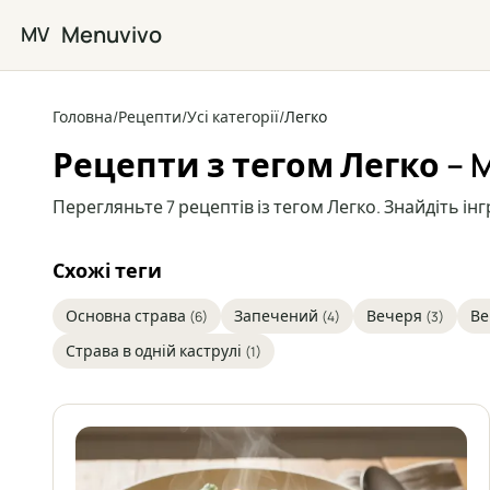
Перейти до основного вмісту
Menuvivo
MV
Головна
/
Рецепти
/
Усі категорії
/
Легко
Рецепти з тегом Легко – 
Перегляньте 7 рецептів із тегом Легко. Знайдіть інг
Схожі теги
Основна страва
Запечений
Вечеря
Ве
(6)
(4)
(3)
Страва в одній каструлі
(1)