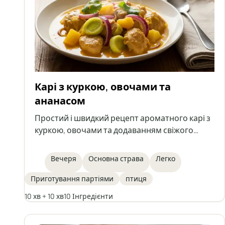
Карі з куркою, овочами та
ананасом
Простий і швидкий рецепт ароматного карі з
куркою, овочами та додаванням свіжого
ананаса, на основі вареного м’яса –
ідеальний спосіб використати залишки з
Вечеря
Основна страва
Легко
бульйону.
Приготування партіями
птиця
10 хв + 10 хв
10 Інгредієнти