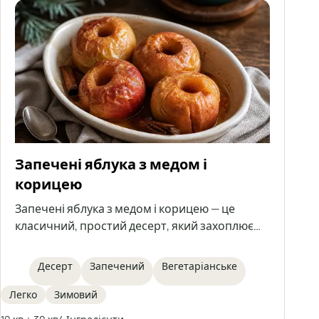
Запечені яблука з медом і
корицею
Запечені яблука з медом і корицею — це
класичний, простий десерт, який захоплює
натуральною солодкістю фруктів, ароматом
спецій і ніжною, соковитою серцевиною. Цей
Десерт
Запечений
Вегетаріанське
рецепт швидкий у приготуванні, ідеально
підходить для зимових вечорів або як легкий
Легко
Зимовий
десерт для зустрічі з друзями. Запечені