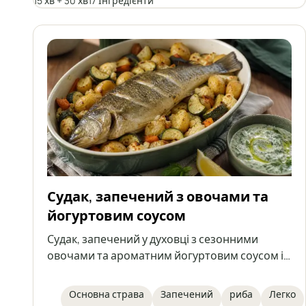
15 хв + 30 хв
17 Інгредієнти
Судак, запечений з овочами та
йогуртовим соусом
Судак, запечений у духовці з сезонними
овочами та ароматним йогуртовим соусом із
зеленню та часником. Це легка, здорова й
ситна страва, яку можна приготувати також з
Основна страва
Запечений
риба
Легко
іншою рибою середнього розміру, як