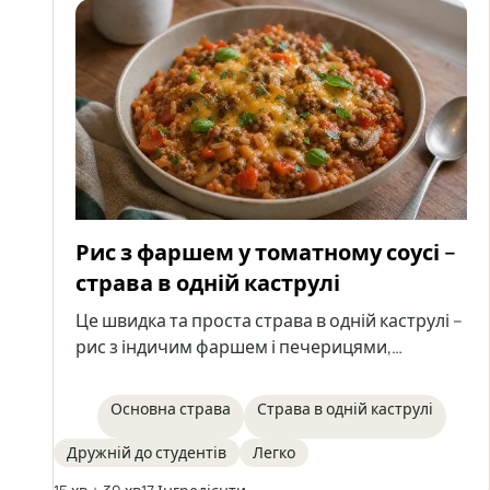
Рис з фаршем у томатному соусі –
страва в одній каструлі
Це швидка та проста страва в одній каструлі –
рис з індичим фаршем і печерицями,
тушкований в ароматному томатному соусі.
Ідеально підходить для обіду або як начинка
Основна страва
Страва в одній каструлі
для тортильї, млинців чи піадіни, а
наступного дня стає ще смачнішою, коли
Дружній до студентів
Легко
загусне.