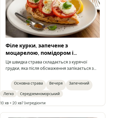
Філе курки, запечене з
моцарелою, помідором і
базиліком
Ця швидка страва складається з курячої
грудки, яка після обсмаження запікається з
помідором, моцарелою та базиліком.
Ароматна, легка й ситна – чудовий вибір для
Основна страва
Вечеря
Запечений
обіду або вечері.
Легко
Середземноморський
10 хв + 20 хв
7 Інгредієнти