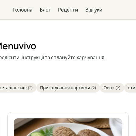
Головна
Блог
Рецепти
Відгуки
Menuvivo
редієнти, інструкції та сплануйте харчування.
гетаріанське
Приготування партіями
Овоч
пти
(3)
(2)
(2)