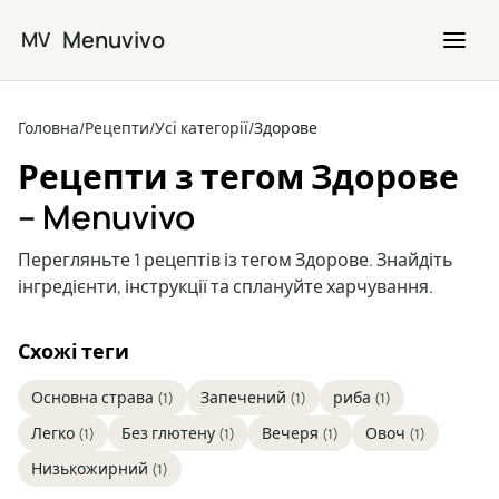
Перейти до основного вмісту
Menuvivo
MV
Головна
/
Рецепти
/
Усі категорії
/
Здорове
Рецепти з тегом Здорове
– Menuvivo
Перегляньте 1 рецептів із тегом Здорове. Знайдіть
інгредієнти, інструкції та сплануйте харчування.
Схожі теги
Основна страва
Запечений
риба
(1)
(1)
(1)
Легко
Без глютену
Вечеря
Овоч
(1)
(1)
(1)
(1)
Низькожирний
(1)