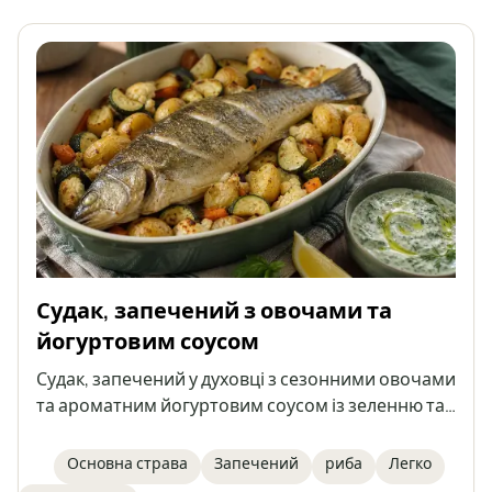
Судак, запечений з овочами та
йогуртовим соусом
Судак, запечений у духовці з сезонними овочами
та ароматним йогуртовим соусом із зеленню та
часником. Це легка, здорова й ситна страва, яку
можна приготувати також з іншою рибою
Основна страва
Запечений
риба
Легко
середнього розміру, як прісноводною, так і