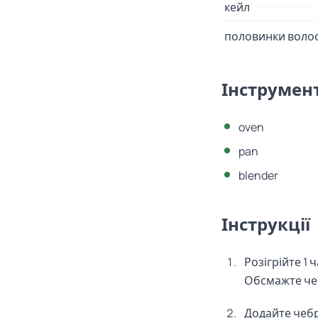
кейл
половинки волос
Інструмен
oven
pan
blender
Інструкції
Розігрійте 1 
Обсмажте чер
Додайте чебр