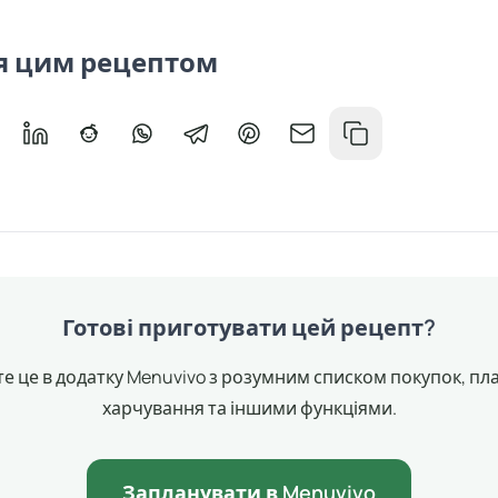
я цим рецептом
X
ися у Facebook
ділитися в Messenger
Поділитися у LinkedIn
Поділитися на Reddit
Поділитися у WhatsApp
Поділитися у Telegram
Поділитися у Pinterest
Поділитися через emai
Копіювати поси
Готові приготувати цей рецепт?
е це в додатку Menuvivo з розумним списком покупок, п
харчування та іншими функціями.
Запланувати в Menuvivo