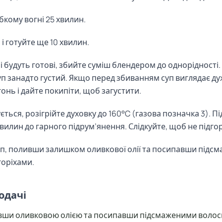
бкому вогні 25 хвилин.
і готуйте ще 10 хвилин.
чі будуть готові, збийте суміш блендером до однорідності
уп занадто густий. Якщо перед збиванням суп виглядає ду
онь і дайте покипіти, щоб загустити.
ється, розігрійте духовку до 160°C (газова позначка 3). П
хвилин до гарного підрум’янення. Слідкуйте, щоб не підгор
п, поливши залишком оливкової олії та посипавши підс
оріхами.
одачі
вши оливковою олією та посипавши підсмаженими волос