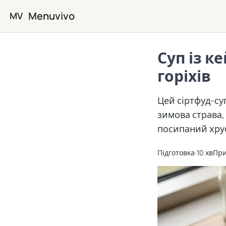
Перейти до основного вмісту
Menuvivo
MV
Суп із к
горіхів
Цей сіртфуд-су
зимова страва,
посипаний хрус
Підготовка:
10 хв
При