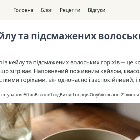
Головна
Блог
Рецепти
Відгуки
ейлу та підсмажених волоськ
п із кейлу та підсмажених волоських горіхів — це к
 що зігріває. Наповнений поживним кейлом, квасо
ткими горіхами, він одночасно і заспокійливий, і
готування:
50 хв
Всього:
1 год
Вихід:
1 порція
Опубліковано:
21 липня