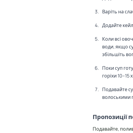
Варіть на сла
Додайте кейл 
Коли всі ово
води, якщо с
збільшіть вог
Поки суп готу
горіхи 10–15 
Подавайте су
волоськими г
Пропозиції п
Подавайте, поли