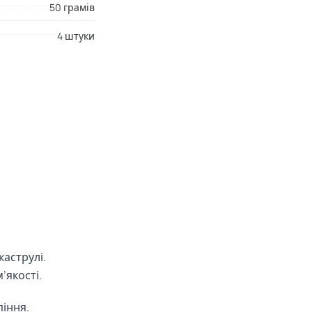
50 грамів
4 штуки
каструлі.
’якості.
піння.