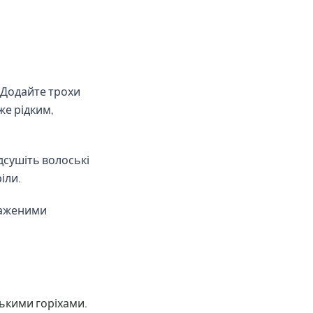
. Додайте трохи
же рідким,
ідсушіть волоські
іли.
маженими
ькими горіхами.