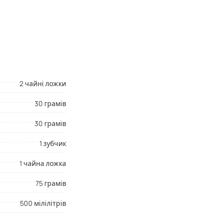
l
лання
2 чайні ложки
30 грамів
30 грамів
1 зубчик
1 чайна ложка
75 грамів
500 мілілітрів