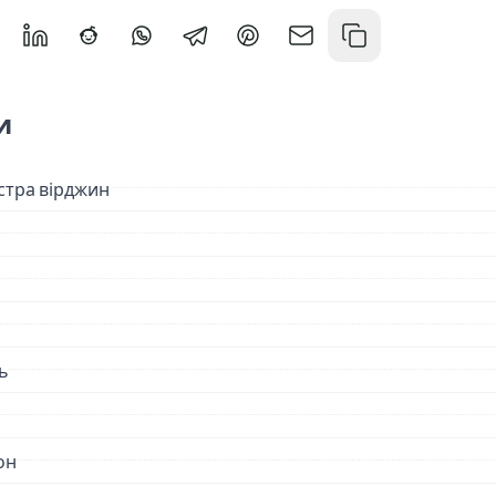
X
ися у Facebook
ділитися в Messenger
Поділитися у LinkedIn
Поділитися на Reddit
Поділитися у WhatsApp
Поділитися у Telegram
Поділитися у Pinterest
Поділитися через emai
Копіювати поси
и
стра вірджин
ь
он