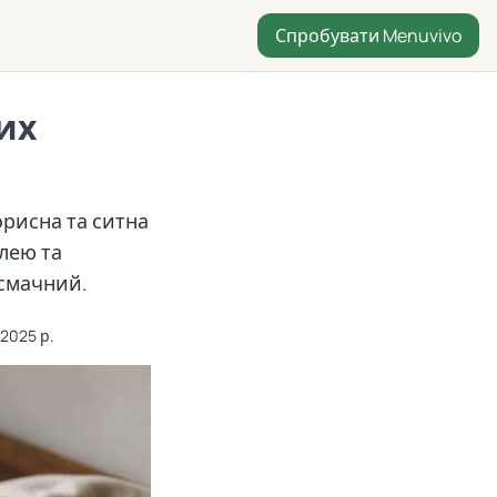
Спробувати Menuvivo
их
орисна та ситна
лею та
 смачний.
 2025 р.