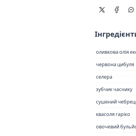
Поділитися в 
Поділит
По
Інгредієнт
оливкова олія ек
червона цибуля
селера
зубчик часнику
сушений чебрец
квасоля гаріко
овочевий бульй