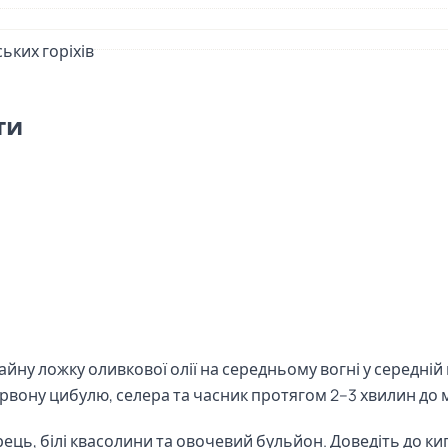
ьких горіхів
ти
чайну ложку оливкової олії на середньому вогні у середній 
вону цибулю, селера та часник протягом 2–3 хвилин до м
ець, білі квасолини та овочевий бульйон. Доведіть до ки