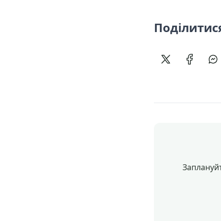
Поділитис
Поділитися в 
Поділит
По
Заплануйт