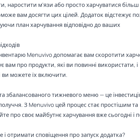
и, наростити м’язи або просто харчуватися більш
оможе вам досягти цих цілей. Додаток відстежує п
ригуючи план харчування відповідно до ваших
ідходів
інвентарю Menuvivo допомагає вам скоротити харч
є вам про продукти, які ви повинні використати, і
і ви можете їх включити.
та збалансованого тижневого меню — це інвестиція
получчя. З Menuvivo цей процес стає простішим та
те про своє майбутнє харчування вже сьогодні і п
е і отримати сповіщення про запуск додатка?