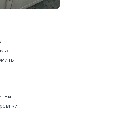
у
, а
омить
и. Ви
рові чи