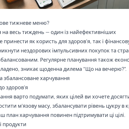
рове тижневе меню?
 на весь тиждень — один із найефективніших
е принести як користь для здоров’я, так і фінансов
никнути нездорових імпульсивних покупок та страв
 збалансованим. Регулярне планування також екон
кладено, зникає щоденна дилема “Що на вечерю?”.
та збалансоване харчування
одо здоров’я
ння варто подумати, яких цілей ви хочете досягт
остити м’язову масу, збалансувати рівень цукру в к
аш план харчування повинен підтримувати ці цілі.
і продукти