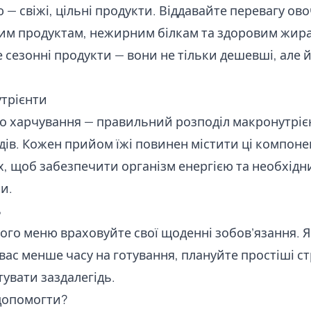
— свіжі, цільні продукти. Віддавайте перевагу ов
им продуктам, нежирним білкам та здоровим жир
сезонні продукти — вони не тільки дешевші, але 
утрієнти
о харчування — правильний розподіл макронутрієн
водів. Кожен прийом їжі повинен містити ці компоне
, щоб забезпечити організм енергією та необхід
и.
ь
ого меню враховуйте свої щоденні зобов’язання. 
у вас менше часу на готування, плануйте простіші с
тувати заздалегідь.
допомогти?