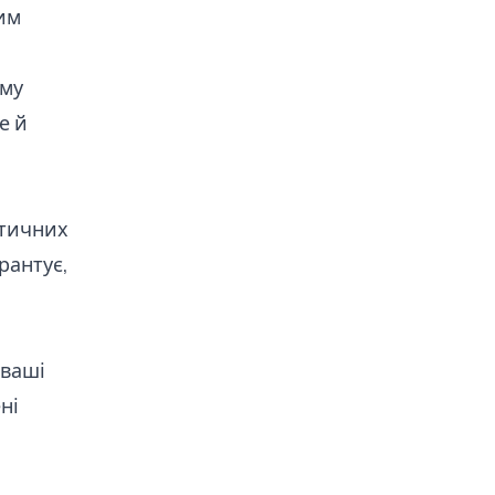
им
ому
е й
єтичних
рантує,
 ваші
ні