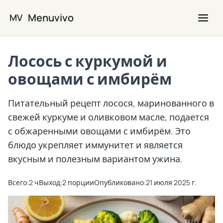
Перейти к основному содержимому
Menuvivo
MV
Лосось с куркумой и
овощами с имбирём
Питательный рецепт лосося, маринованного в
свежей куркуме и оливковом масле, подается
с обжаренными овощами с имбирём. Это
блюдо укрепляет иммунитет и является
вкусным и полезным вариантом ужина.
Всего:
2 ч
Выход:
2 порции
Опубликовано:
21 июля 2025 г.