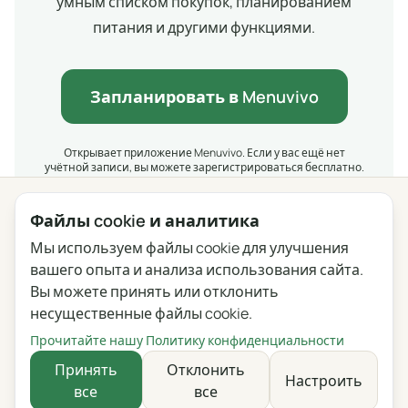
умным списком покупок, планированием
питания и другими функциями.
Запланировать в Menuvivo
Открывает приложение Menuvivo. Если у вас ещё нет
учётной записи, вы можете зарегистрироваться бесплатно.
Файлы cookie и аналитика
Мы используем файлы cookie для улучшения
Конфиденциальность
Условия
Блог
Обратная связь
вашего опыта и анализа использования сайта.
Журнал изменений
Настройки файлов cookie
Вы можете принять или отклонить
несущественные файлы cookie.
English
Polski
Português
Français
Прочитайте нашу Политику конфиденциальности
Deutsch
Italiano
Español
Русский
Принять
Отклонить
Настроить
все
все
Українська
Čeština