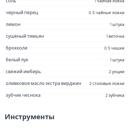
соль
1 чайная ложка
черный перец
0.5 чайные ложки
лимон
1 штука
сушёный тимьян
1 веточка
брокколи
0.5 чашки
белый лук
1 штука
свежий имбирь
2 унции
оливковое масло экстра вирджин
2 столовые ложки
зубчик чеснока
2 зубчика
Инструменты