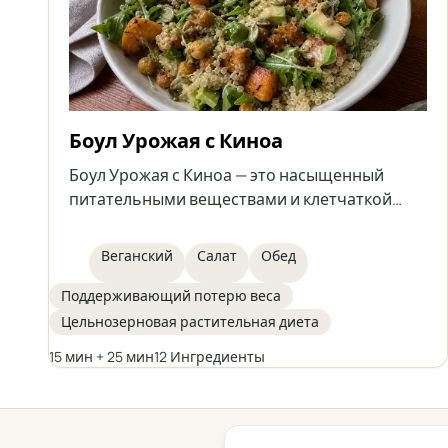
Боул Урожая с Киноа
Боул Урожая с Киноа — это насыщенный
питательными веществами и клетчаткой
салат, идеально подходящий для здорового
обеда. Это веганское блюдо сочетает в себе
Веганский
Салат
Обед
варёную киноа, запечённый батат,
хрустящий нут, кремовый авокадо,
Поддерживающий потерю веса
пророщенные тыквенные семечки, листовую
Цельнозерновая растительная диета
зелень и пикантную домашнюю заправку из
15 мин + 25 мин
12 Ингредиенты
тахини. Ингредиенты обеспечивают
организм антиоксидантами, белком и
полезными жирами для поддержания
энергии, что делает этот боул отличным