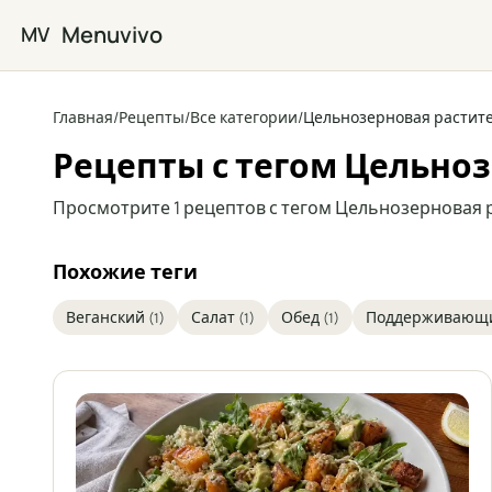
Перейти к основному содержимому
Menuvivo
MV
Главная
/
Рецепты
/
Все категории
/
Цельнозерновая растите
Рецепты с тегом Цельноз
Просмотрите 1 рецептов с тегом Цельнозерновая р
Похожие теги
Веганский
Салат
Обед
Поддерживающи
(1)
(1)
(1)