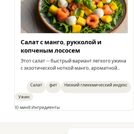
Салат с манго, рукколой и
копченым лососем
Этот салат — быстрый вариант легкого ужина
с экзотической ноткой манго, ароматной
рукколой, нежной моцареллой и копченым
лососем. Всё дополняет свежий базилик и
Салат
фит
Низкий гликемический индекс
лимонная заправка. Идеально подходит для
тех, кто заботится о здоровье и фигуре.
Ужин
10 мин
8 Ингредиенты