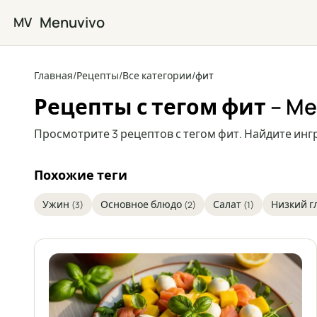
Перейти к основному содержимому
Menuvivo
MV
Главная
/
Рецепты
/
Все категории
/
фит
Рецепты с тегом фит – Me
Просмотрите 3 рецептов с тегом фит. Найдите инг
Похожие теги
Ужин
Основное блюдо
Салат
Низкий г
(3)
(2)
(1)