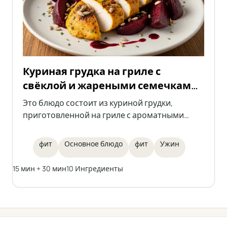
Куриная грудка на гриле с
свёклой и жареными семечками
подсолнечника
Это блюдо состоит из куриной грудки,
приготовленной на гриле с ароматными
специями, подаётся со свёклой и жареными
семечками подсолнечника, а также
фит
Основное блюдо
фит
Ужин
поливается малиновым бальзамическим
уксусом. Идеальный фит-обед, сочетающий
15 мин + 30 мин
10 Ингредиенты
высокое содержание белка с лёгкостью
овощей и хрустом семян.
← Все категории