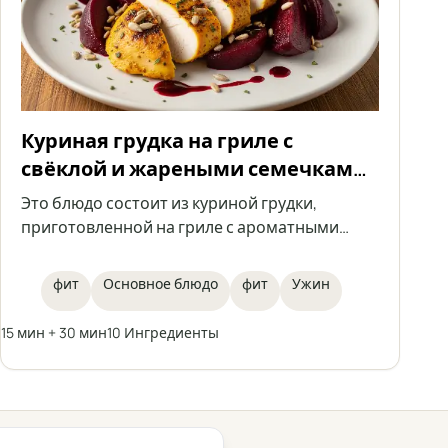
Куриная грудка на гриле с
свёклой и жареными семечками
подсолнечника
Это блюдо состоит из куриной грудки,
приготовленной на гриле с ароматными
специями, подаётся со свёклой и жареными
семечками подсолнечника, а также
фит
Основное блюдо
фит
Ужин
поливается малиновым бальзамическим
уксусом. Идеальный фит-обед, сочетающий
15 мин + 30 мин
10 Ингредиенты
высокое содержание белка с лёгкостью
овощей и хрустом семян.