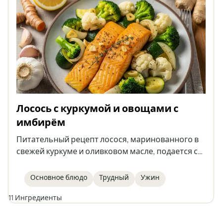
Лосось с куркумой и овощами с
имбирём
Питательный рецепт лосося, маринованного в
свежей куркуме и оливковом масле, подается с
обжаренными овощами с имбирём. Это блюдо
укрепляет иммунитет и является вкусным и
Основное блюдо
Трудный
Ужин
полезным вариантом ужина.
11 Ингредиенты