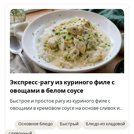
Экспресс-рагу из куриного филе с
овощами в белом соусе
Быстрое и простое рагу из куриного филе с
овощами в кремовом соусе на основе сливок и
греческого йогурта. Идеальный вариант для
быстрого обеда, подается с рисом, макаронами
Основное блюдо
Быстрый
Блюдо из кладовой
или картофелем.
сливочный