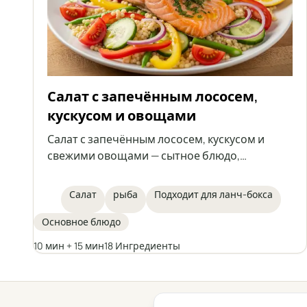
Салат с запечённым лососем,
кускусом и овощами
Салат с запечённым лососем, кускусом и
свежими овощами — сытное блюдо,
идеально подходящее для лёгкого обеда или
в качестве еды на работу. Сочетание сочного
Салат
рыба
Подходит для ланч-бокса
лосося с ароматным маринадом, овощами и
лимонно-оливковой заправкой создаёт
Основное блюдо
блюдо, полное вкуса и питательных веществ.
10 мин + 15 мин
18 Ингредиенты