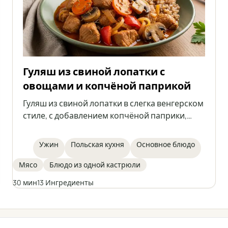
Гуляш из свиной лопатки с
овощами и копчёной паприкой
Гуляш из свиной лопатки в слегка венгерском
стиле, с добавлением копчёной паприки,
моркови, сладкого перца и шампиньонов.
Блюдо, полное ароматов, идеально подходит
Ужин
Польская кухня
Основное блюдо
для быстрого и сытного обеда. Отлично
сочетается с кашей, картофелем или
Мясо
Блюдо из одной кастрюли
клецками.
30 мин
13 Ингредиенты
← Все категории