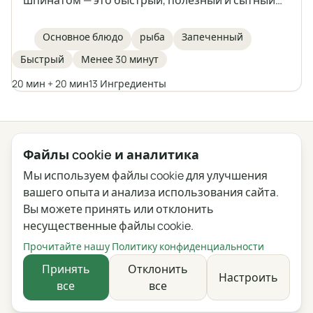
обед, приготовленный в одной форме. Нежные
филе трески запекаются на овощах с
Основное блюдо
рыба
Запеченный
добавлением ароматных специй, оливкового
Быстрый
Менее 30 минут
масла и топлёного масла. Отличная идея для
основного блюда для всей семьи.
20 мин + 20 мин
13 Ингредиенты
← Все категории
Файлы cookie и аналитика
Мы используем файлы cookie для улучшения
Конфиденциальность
Условия
Блог
Обратная связь
вашего опыта и анализа использования сайта.
Журнал изменений
Настройки файлов cookie
Вы можете принять или отклонить
несущественные файлы cookie.
English
Polski
Português
Français
Прочитайте нашу Политику конфиденциальности
Deutsch
Italiano
Español
Русский
Принять
Отклонить
Настроить
все
все
Українська
Čeština