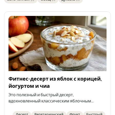
Фитнес-десерт из яблок с корицей,
йогуртом и чиа
Это полезный и быстрый десерт,
вдохновленный классическим яблочным
пирогом в чашке, но в легкой версии без сахара.
Состоит из тушёных яблок с корицей, нежного
Десерт
Вегетарианский
Фрукт
Быстрый