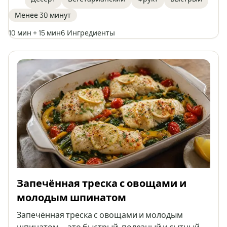
йогуртового крема с семенами чиа и
Менее 30 минут
хрустящего миндаля сверху. Идеально подходит
для тех, кто следит за питанием и любит
10 мин + 15 мин
6 Ингредиенты
домашние сладости.
Запечённая треска с овощами и
молодым шпинатом
Запечённая треска с овощами и молодым
шпинатом — это быстрый, полезный и сытный