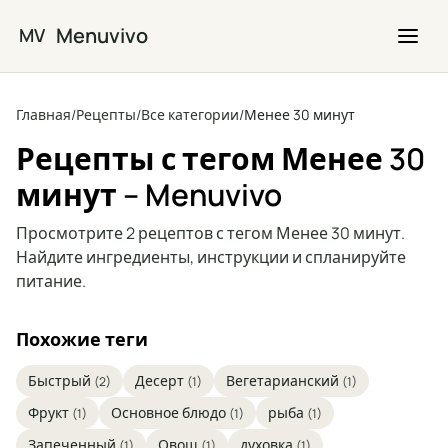
Перейти к основному содержимому
Menuvivo
MV
Главная
/
Рецепты
/
Все категории
/
Менее 30 минут
Рецепты с тегом Менее 30
минут – Menuvivo
Просмотрите 2 рецептов с тегом Менее 30 минут.
Найдите ингредиенты, инструкции и спланируйте
питание.
Похожие теги
Быстрый
Десерт
Вегетарианский
(2)
(1)
(1)
Фрукт
Основное блюдо
рыба
(1)
(1)
(1)
Запеченный
Овощ
духовка
(1)
(1)
(1)