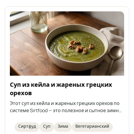
Суп из кейла и жареных грецких
орехов
Этот суп из кейла и жареных грецких орехов по
системе Sirtfood — это полезное и сытное зимнее
блюдо. Наполненный питательным кейлом,
фасолью и украшенный хрустящими орехами,
Сиртфуд
Суп
Зима
Вегетарианский
он одновременно согревающий и очень