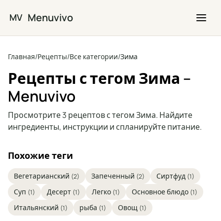
Перейти к основному содержимому
Menuvivo
MV
Главная
/
Рецепты
/
Все категории
/
Зима
Рецепты с тегом Зима –
Menuvivo
Просмотрите 3 рецептов с тегом Зима. Найдите
ингредиенты, инструкции и спланируйте питание.
Похожие теги
Вегетарианский
Запеченный
Сиртфуд
(2)
(2)
(1)
Суп
Десерт
Легко
Основное блюдо
(1)
(1)
(1)
(1)
Итальянский
рыба
Овощ
(1)
(1)
(1)