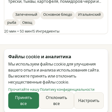
трески, тыквы, картофеля, помидоров черри и
зелёных оливок, всё запекается вместе в одной
форме. Идеальное блюдо для осенних и зимних
Запеченный
Основное блюдо
Итальянский
дней, вдохновлённое итальянской кухней.
рыба
Овощ
Запеканка, не требующая отдельного
приготовления гарниров, наполнена овощами
20 мин + 50 мин
15 Ингредиенты
и ароматными травами.
← Все категории
Файлы cookie и аналитика
Мы используем файлы cookie для улучшения
Конфиденциальность
Условия
Блог
Обратная связь
вашего опыта и анализа использования сайта.
Журнал изменений
Настройки файлов cookie
Вы можете принять или отклонить
несущественные файлы cookie.
English
Polski
Português
Français
Прочитайте нашу Политику конфиденциальности
Deutsch
Italiano
Español
Русский
Принять
Отклонить
Настроить
все
все
Українська
Čeština