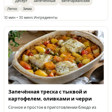
Десерт
Запеченный
Вегетарианский
Этот рецепт готовится быстро, отлично
Легко
Зима
подходит для зимних вечеров или как лёгкий
десерт для встречи с друзьями. Запечённые
10 мин + 30 мин
4 Ингредиенты
яблоки не только вкусные, но и полезные, легко
усваиваются и эффектно смотрятся, поданные
целиком.
Запечённая треска с тыквой и
картофелем, оливками и черри
Сочное и простое в приготовлении блюдо из