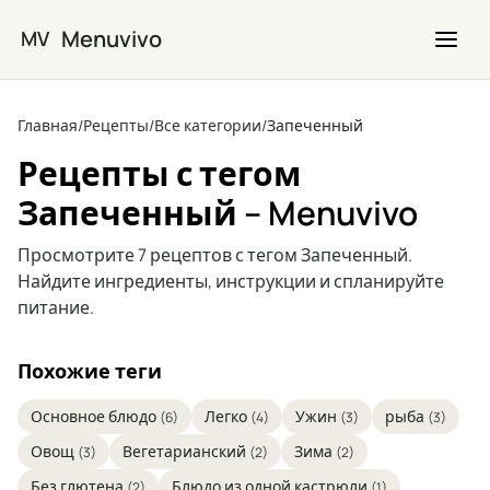
Перейти к основному содержимому
Menuvivo
MV
Главная
/
Рецепты
/
Все категории
/
Запеченный
Рецепты с тегом
Запеченный – Menuvivo
Просмотрите 7 рецептов с тегом Запеченный.
Найдите ингредиенты, инструкции и спланируйте
питание.
Похожие теги
Основное блюдо
Легко
Ужин
рыба
(6)
(4)
(3)
(3)
Овощ
Вегетарианский
Зима
(3)
(2)
(2)
Без глютена
Блюдо из одной кастрюли
(2)
(1)