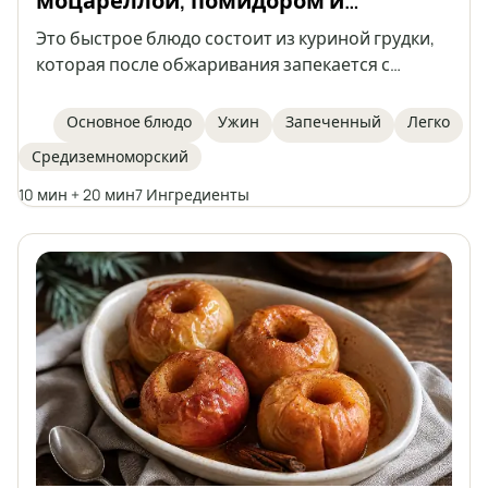
моцареллой, помидором и
базиликом
Это быстрое блюдо состоит из куриной грудки,
которая после обжаривания запекается с
помидором, моцареллой и базиликом.
Ароматное, лёгкое и сытное — отличный выбор
Основное блюдо
Ужин
Запеченный
Легко
для обеда или ужина.
Средиземноморский
10 мин + 20 мин
7 Ингредиенты