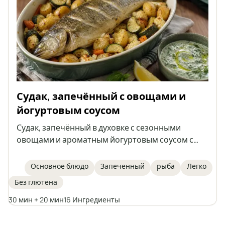
Судак, запечённый с овощами и
йогуртовым соусом
Судак, запечённый в духовке с сезонными
овощами и ароматным йогуртовым соусом с
травами и чесноком. Это лёгкое, полезное и
сытное блюдо, которое можно приготовить
Основное блюдо
Запеченный
рыба
Легко
также с другой средней рыбой, как
Без глютена
пресноводной, так и морской.
30 мин + 20 мин
16 Ингредиенты