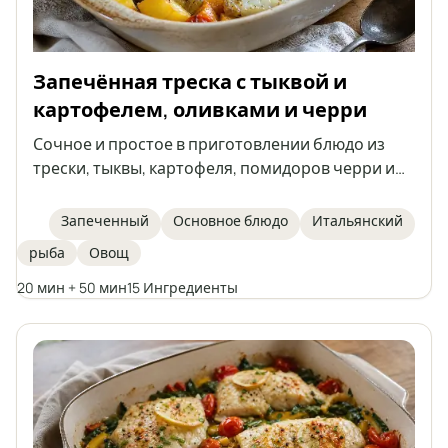
Запечённая треска с тыквой и
картофелем, оливками и черри
Сочное и простое в приготовлении блюдо из
трески, тыквы, картофеля, помидоров черри и
зелёных оливок, всё запекается вместе в одной
форме. Идеальное блюдо для осенних и зимних
Запеченный
Основное блюдо
Итальянский
дней, вдохновлённое итальянской кухней.
рыба
Овощ
Запеканка, не требующая отдельного
приготовления гарниров, наполнена овощами
20 мин + 50 мин
15 Ингредиенты
и ароматными травами.