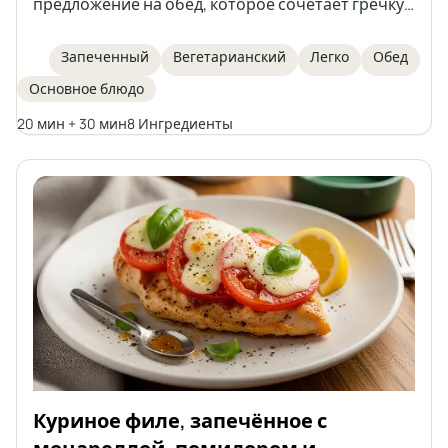
предложение на обед, которое сочетает гречку с
нежирным творогом, яйцом, льняным семенем
и отрубями. Они запекаются, а не жарятся,
Запеченный
Вегетарианский
Легко
Обед
благодаря чему получаются более легкими и
Основное блюдо
богатыми клетчаткой и белком. Это простое и
быстрое в приготовлении блюдо, которое
20 мин + 30 мин
8 Ингредиенты
идеально подойдет в качестве здоровой
альтернативы традиционным котлетам.
Куриное филе, запечённое с