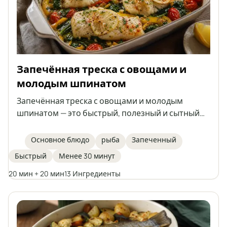
Запечённая треска с овощами и
молодым шпинатом
Запечённая треска с овощами и молодым
шпинатом — это быстрый, полезный и сытный
обед, приготовленный в одной форме. Нежные
филе трески запекаются на овощах с
Основное блюдо
рыба
Запеченный
добавлением ароматных специй, оливкового
Быстрый
Менее 30 минут
масла и топлёного масла. Отличная идея для
основного блюда для всей семьи.
20 мин + 20 мин
13 Ингредиенты