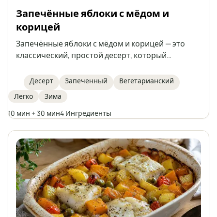
Запечённые яблоки с мёдом и
корицей
Запечённые яблоки с мёдом и корицей — это
классический, простой десерт, который
восхищает натуральной сладостью фруктов,
ароматом специй и нежной, сочной серединкой.
Десерт
Запеченный
Вегетарианский
Этот рецепт готовится быстро, отлично
Легко
Зима
подходит для зимних вечеров или как лёгкий
десерт для встречи с друзьями. Запечённые
10 мин + 30 мин
4 Ингредиенты
яблоки не только вкусные, но и полезные, легко
усваиваются и эффектно смотрятся, поданные
целиком.