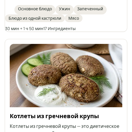
шампиньонами, луком, а также маринованными
огурцами и консервированным перцем,
Основное блюдо
Ужин
Запеченный
тушёнными в ароматном, слегка кисловатом
Блюдо из одной кастрюли
Мясо
томатном соусе. Идеально подходит для
семейного обеда или приёма гостей, подаётся с
30 мин + 1 ч 50 мин
17 Ингредиенты
клёцками, картофельными шариками, кашей
или картофелем.
Котлеты из гречневой крупы
Котлеты из гречневой крупы — это диетическое