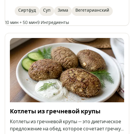
блюдо. Наполненный питательным кейлом,
фасолью и украшенный хрустящими орехами,
Сиртфуд
Суп
Зима
Вегетарианский
он одновременно согревающий и очень
10 мин + 50 мин
9 Ингредиенты
вкусный.
Котлеты из гречневой крупы
Котлеты из гречневой крупы — это диетическое
предложение на обед, которое сочетает гречку с