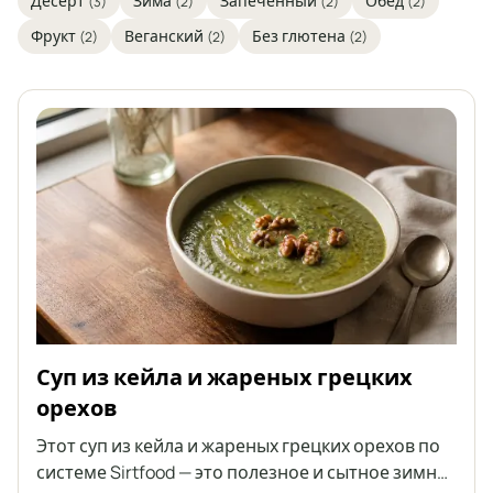
Десерт
Зима
Запеченный
Обед
(3)
(2)
(2)
(2)
Фрукт
Веганский
Без глютена
(2)
(2)
(2)
Суп из кейла и жареных грецких
орехов
Этот суп из кейла и жареных грецких орехов по
системе Sirtfood — это полезное и сытное зимнее