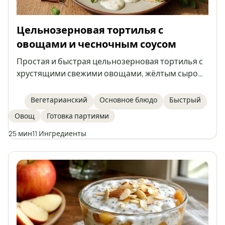
Цельнозерновая тортилья с
овощами и чесночным соусом
Простая и быстрая цельнозерновая тортилья с
хрустящими свежими овощами, жёлтым сыром
и домашним кремовым чесночным соусом на
основе натурального йогурта и майонеза.
Вегетарианский
Основное блюдо
Быстрый
Идеально подходит для сытного перекуса, обеда
Овощ
Готовка партиями
или лёгкого ужина. Блюдо легко готовится и
обладает насыщенным вкусом.
25 мин
11 Ингредиенты