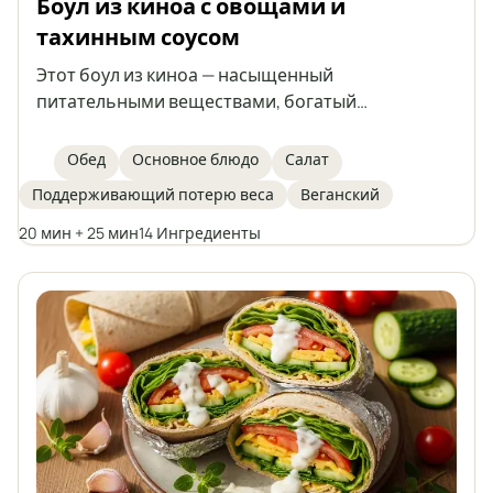
Боул из киноа с овощами и
тахинным соусом
Этот боул из киноа — насыщенный
питательными веществами, богатый
клетчаткой и яркий салат, идеально
подходящий для здорового обеда. В его составе
Обед
Основное блюдо
Салат
киноа, запечённый батат, нут, свежая руккола,
Поддерживающий потерю веса
Веганский
авокадо и проростки тыквы, а сверху —
домашний тахинный соус для дополнительного
20 мин + 25 мин
14 Ингредиенты
вкуса и кремовой текстуры. Отличный выбор
для похудения или для тех, кто ищет сытное
растительное блюдо.