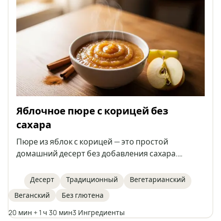
целиком.
Яблочное пюре с корицей без
сахара
Пюре из яблок с корицей — это простой
домашний десерт без добавления сахара.
Отлично подходит в качестве перекуса или
дополнения к различным блюдам. Его можно
Десерт
Традиционный
Вегетарианский
приготовить впрок и хранить длительное
Веганский
Без глютена
время.
20 мин + 1 ч 30 мин
3 Ингредиенты