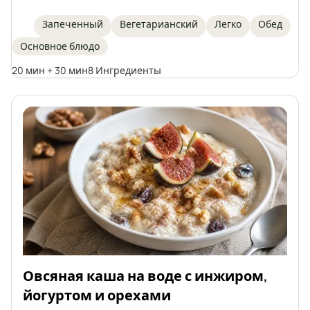
нежирным творогом, яйцом, льняным семенем
и отрубями. Они запекаются, а не жарятся,
Запеченный
Вегетарианский
Легко
Обед
благодаря чему получаются более легкими и
Основное блюдо
богатыми клетчаткой и белком. Это простое и
быстрое в приготовлении блюдо, которое
20 мин + 30 мин
8 Ингредиенты
идеально подойдет в качестве здоровой
альтернативы традиционным котлетам.
Овсяная каша на воде с инжиром,
йогуртом и орехами