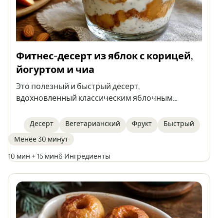
Фитнес-десерт из яблок с корицей,
йогуртом и чиа
Это полезный и быстрый десерт,
вдохновленный классическим яблочным
пирогом в чашке, но в легкой версии без сахара.
Состоит из тушёных яблок с корицей, нежного
Десерт
Вегетарианский
Фрукт
Быстрый
йогуртового крема с семенами чиа и
Менее 30 минут
хрустящего миндаля сверху. Идеально подходит
для тех, кто следит за питанием и любит
10 мин + 15 мин
6 Ингредиенты
домашние сладости.