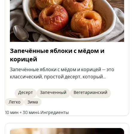
Запечённые яблоки с мёдом и
корицей
Запечённые яблоки с мёдом и корицей — это
классический, простой десерт, который
восхищает натуральной сладостью фруктов,
ароматом специй и нежной, сочной серединкой.
Десерт
Запеченный
Вегетарианский
Этот рецепт готовится быстро, отлично
Легко
Зима
подходит для зимних вечеров или как лёгкий
десерт для встречи с друзьями. Запечённые
10 мин + 30 мин
4 Ингредиенты
яблоки не только вкусные, но и полезные, легко
усваиваются и эффектно смотрятся, поданные