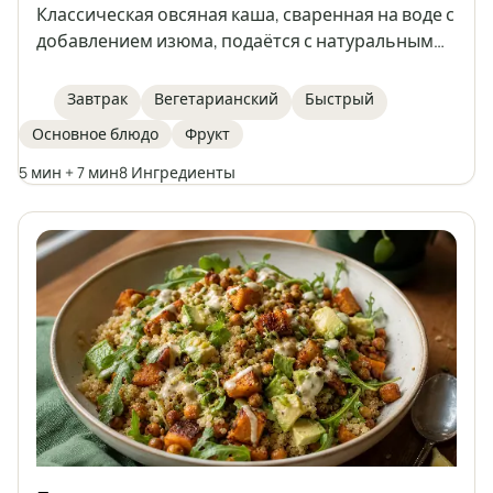
Классическая овсяная каша, сваренная на воде с
добавлением изюма, подаётся с натуральным
йогуртом, свежим инжиром, грецкими орехами,
мёдом и корицей. Это идеальный вариант для
Завтрак
Вегетарианский
Быстрый
быстрого, полезного и лёгкого завтрака или
Основное блюдо
Фрукт
ужина. Каждый может дополнить кашу
любимыми фруктами или заменителями, чтобы
5 мин + 7 мин
8 Ингредиенты
создать свою собственную версию этого
классического блюда.