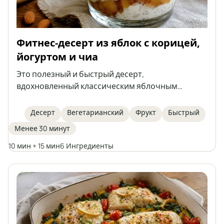
Фитнес-десерт из яблок с корицей,
йогуртом и чиа
Это полезный и быстрый десерт,
вдохновленный классическим яблочным
пирогом в чашке, но в легкой версии без сахара.
Состоит из тушёных яблок с корицей, нежного
Десерт
Вегетарианский
Фрукт
Быстрый
йогуртового крема с семенами чиа и
Менее 30 минут
хрустящего миндаля сверху. Идеально подходит
для тех, кто следит за питанием и любит
10 мин + 15 мин
6 Ингредиенты
домашние сладости.