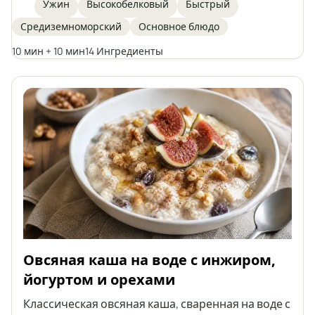
обжаренные на сковороде и поданные с ярким
Ужин
Высокобелковый
Быстрый
травяным йогуртовым соусом. Блюдо богато
Средиземноморский
Основное блюдо
белком и омега-3 жирными кислотами,
готовится всего за 20 минут и лучше всего
10 мин + 10 мин
14 Ингредиенты
сочетается с зеленью и злаками для
полноценного и полезного приема пищи.
Овсяная каша на воде с инжиром,
йогуртом и орехами
Классическая овсяная каша, сваренная на воде с