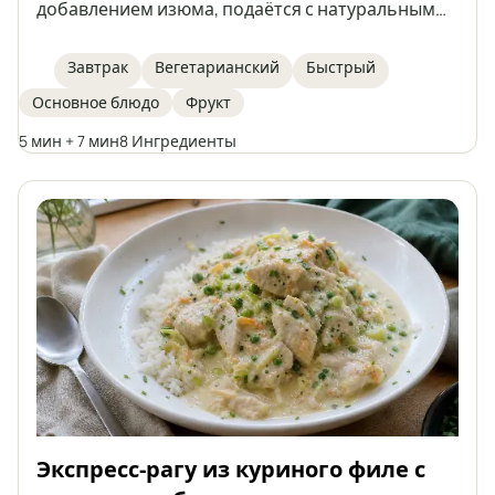
добавлением изюма, подаётся с натуральным
йогуртом, свежим инжиром, грецкими орехами,
мёдом и корицей. Это идеальный вариант для
Завтрак
Вегетарианский
Быстрый
быстрого, полезного и лёгкого завтрака или
Основное блюдо
Фрукт
ужина. Каждый может дополнить кашу
любимыми фруктами или заменителями, чтобы
5 мин + 7 мин
8 Ингредиенты
создать свою собственную версию этого
классического блюда.
Экспресс-рагу из куриного филе с