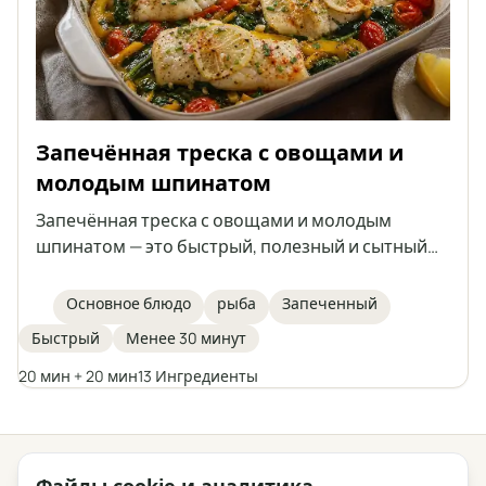
Запечённая треска с овощами и
молодым шпинатом
Запечённая треска с овощами и молодым
шпинатом — это быстрый, полезный и сытный
обед, приготовленный в одной форме. Нежные
филе трески запекаются на овощах с
Основное блюдо
рыба
Запеченный
добавлением ароматных специй, оливкового
Быстрый
Менее 30 минут
масла и топлёного масла. Отличная идея для
основного блюда для всей семьи.
20 мин + 20 мин
13 Ингредиенты
← Все категории