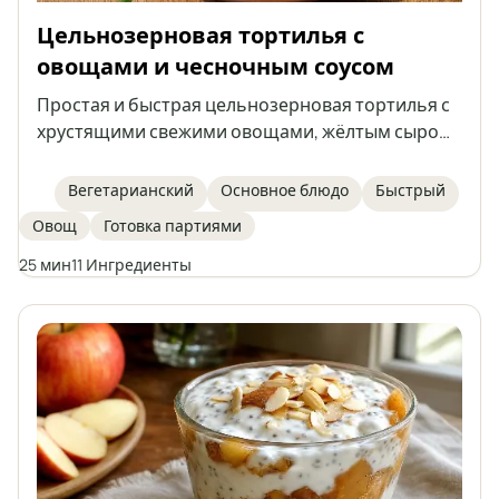
Цельнозерновая тортилья с
овощами и чесночным соусом
Простая и быстрая цельнозерновая тортилья с
хрустящими свежими овощами, жёлтым сыром
и домашним кремовым чесночным соусом на
основе натурального йогурта и майонеза.
Вегетарианский
Основное блюдо
Быстрый
Идеально подходит для сытного перекуса, обеда
Овощ
Готовка партиями
или лёгкого ужина. Блюдо легко готовится и
обладает насыщенным вкусом.
25 мин
11 Ингредиенты