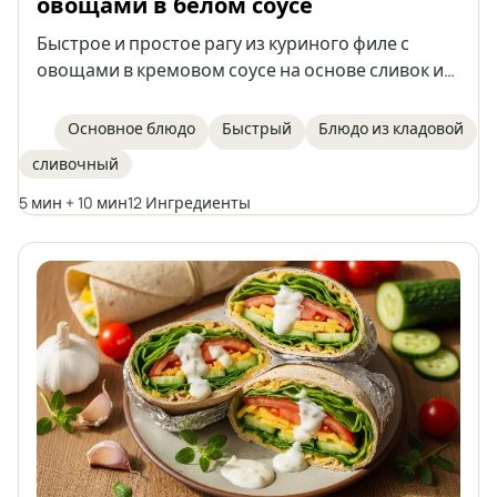
овощами в белом соусе
Быстрое и простое рагу из куриного филе с
овощами в кремовом соусе на основе сливок и
греческого йогурта. Идеальный вариант для
быстрого обеда, подается с рисом, макаронами
Основное блюдо
Быстрый
Блюдо из кладовой
или картофелем.
сливочный
5 мин + 10 мин
12 Ингредиенты