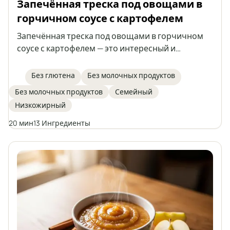
Запечённая треска под овощами в
горчичном соусе с картофелем
Запечённая треска под овощами в горчичном
соусе с картофелем — это интересный и
полноценный обед с рыбой в главной роли.
Сочная треска запекается с тушёными овощами
Без глютена
Без молочных продуктов
в ароматном горчичном соусе, а всё блюдо
Без молочных продуктов
Семейный
подаётся с запечённым картофелем. Идеальный
Низкожирный
вариант для тех, кто следит за здоровым
питанием и ищет разнообразия в ежедневном
20 мин
13 Ингредиенты
рационе.