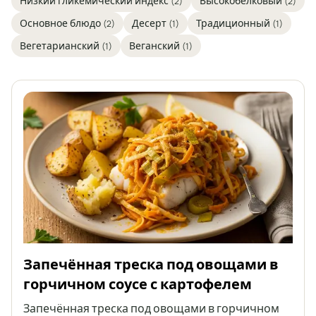
Низкий гликемический индекс
Высокобелковый
(2)
(2)
Основное блюдо
Десерт
Традиционный
(2)
(1)
(1)
Вегетарианский
Веганский
(1)
(1)
Запечённая треска под овощами в
горчичном соусе с картофелем
Запечённая треска под овощами в горчичном