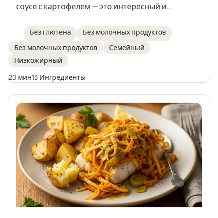
соусе с картофелем — это интересный и
полноценный обед с рыбой в главной роли.
Сочная треска запекается с тушёными овощами
Без глютена
Без молочных продуктов
в ароматном горчичном соусе, а всё блюдо
Без молочных продуктов
Семейный
подаётся с запечённым картофелем. Идеальный
Низкожирный
вариант для тех, кто следит за здоровым
питанием и ищет разнообразия в ежедневном
20 мин
13 Ингредиенты
рационе.