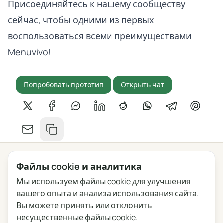
Присоединяйтесь к нашему сообществу
сейчас, чтобы одними из первых
воспользоваться всеми преимуществами
Menuvivo!
Попробовать прототип
Открыть чат
Поделиться в X
Поделиться в Facebook
Поделиться в Messenger
Поделиться в LinkedIn
Поделиться на Reddit
Поделиться в What
Поделиться в
Поделит
Поделиться по email
Копировать ссылку
Файлы cookie и аналитика
Мы используем файлы cookie для улучшения
Конфиденциальность
Условия
Блог
Обратная связь
вашего опыта и анализа использования сайта.
Журнал изменений
Настройки файлов cookie
Вы можете принять или отклонить
несущественные файлы cookie.
English
Polski
Português
Français