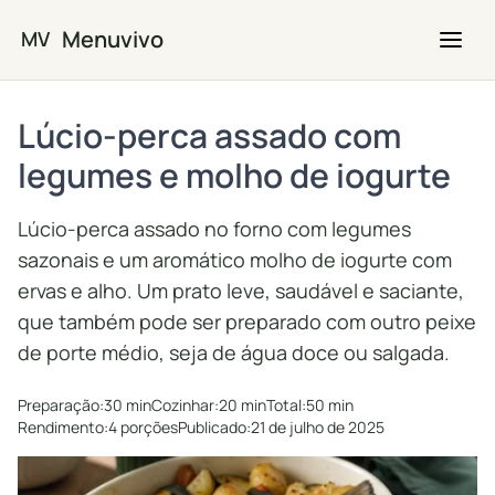
Saltar para o conteúdo principal
Menuvivo
MV
Lúcio-perca assado com
legumes e molho de iogurte
Lúcio-perca assado no forno com legumes
sazonais e um aromático molho de iogurte com
ervas e alho. Um prato leve, saudável e saciante,
que também pode ser preparado com outro peixe
de porte médio, seja de água doce ou salgada.
Preparação:
30 min
Cozinhar:
20 min
Total:
50 min
Rendimento:
4 porções
Publicado:
21 de julho de 2025