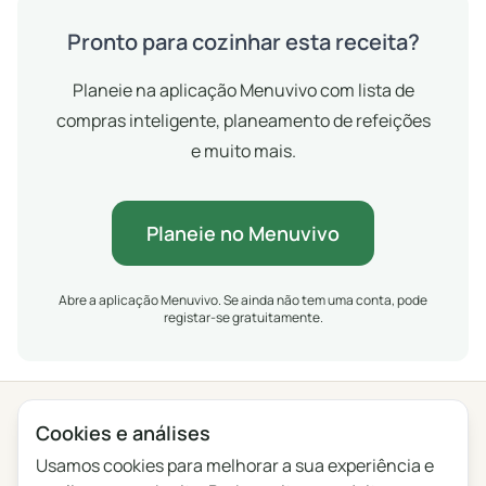
Pronto para cozinhar esta receita?
Planeie na aplicação Menuvivo com lista de
compras inteligente, planeamento de refeições
e muito mais.
Planeie no Menuvivo
Abre a aplicação Menuvivo. Se ainda não tem uma conta, pode
registar-se gratuitamente.
Cookies e análises
Privacidade
Termos
Blog
Feedback
Registo de alterações
Definições de cookies
Usamos cookies para melhorar a sua experiência e