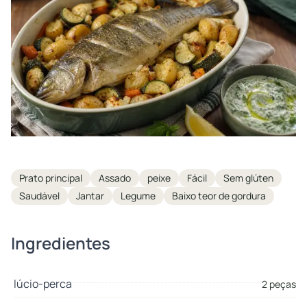
Tags
Prato principal
Assado
peixe
Fácil
Sem glúten
Saudável
Jantar
Legume
Baixo teor de gordura
Ingredientes
lúcio-perca
2 peças