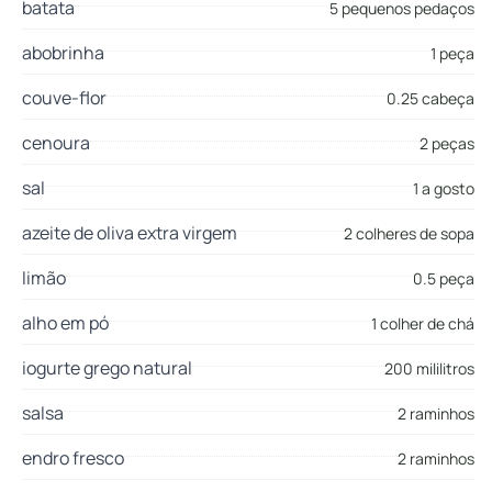
batata
5 pequenos pedaços
abobrinha
1 peça
couve-flor
0.25 cabeça
cenoura
2 peças
sal
1 a gosto
azeite de oliva extra virgem
2 colheres de sopa
limão
0.5 peça
alho em pó
1 colher de chá
iogurte grego natural
200 mililitros
salsa
2 raminhos
endro fresco
2 raminhos