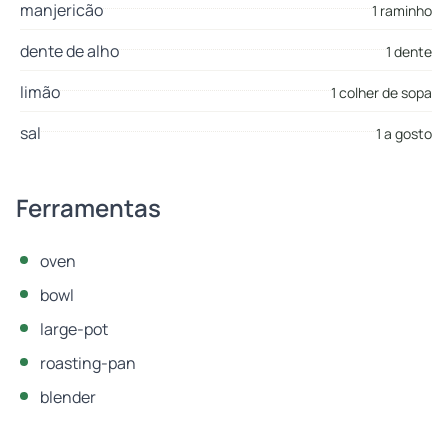
manjericão
1 raminho
dente de alho
1 dente
limão
1 colher de sopa
sal
1 a gosto
Ferramentas
oven
bowl
large-pot
roasting-pan
blender