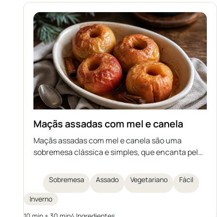
Maçãs assadas com mel e canela
Maçãs assadas com mel e canela são uma
sobremesa clássica e simples, que encanta pelo
doce natural da fruta, o aroma das especiarias e
o interior delicado e suculento. Esta receita é
Sobremesa
Assado
Vegetariano
Fácil
rápida de preparar, perfeita para noites de
inverno ou como uma sobremesa leve para
Inverno
encontros com amigos. As maçãs assadas não
10 min + 30 min
4 Ingredientes