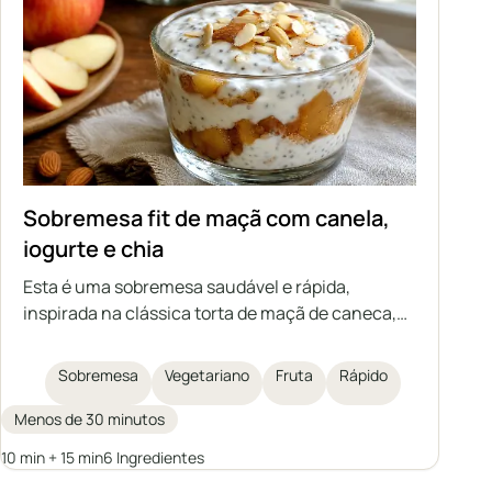
Sobremesa fit de maçã com canela,
iogurte e chia
Esta é uma sobremesa saudável e rápida,
inspirada na clássica torta de maçã de caneca,
em versão light e sem açúcar. Consiste em
maçãs cozidas com canela, um delicado creme
Sobremesa
Vegetariano
Fruta
Rápido
de iogurte com sementes de chia e amêndoas
crocantes por cima. Ideal para quem se preocupa
Menos de 30 minutos
com a dieta e gosta de doces caseiros.
10 min + 15 min
6 Ingredientes