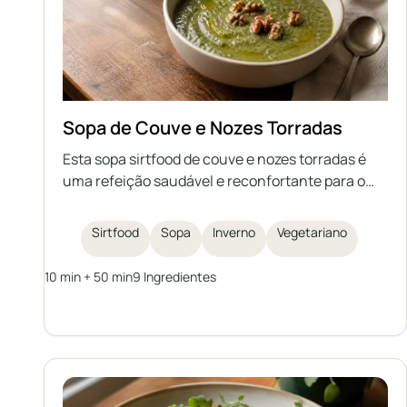
Sopa de Couve e Nozes Torradas
Esta sopa sirtfood de couve e nozes torradas é
uma refeição saudável e reconfortante para o
inverno. Rica em couve nutritiva, feijões e
coberta com nozes crocantes, é ao mesmo
Sirtfood
Sopa
Inverno
Vegetariano
tempo aconchegante e deliciosa.
10 min + 50 min
9 Ingredientes