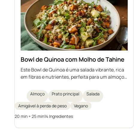
Bowl de Quinoa com Molho de Tahine
Este Bowl de Quinoa é uma salada vibrante, rica
em fibras e nutrientes, perfeita para um almoço
saudável. Com quinoa, batata-doce assada,
grão-de-bico, rúcula fresca, abacate e brotos de
Almoço
Prato principal
Salada
abóbora, é finalizado com um molho caseiro de
tahine para dar mais sabor e cremosidade. Ideal
Amigável à perda de peso
Vegano
para perda de peso ou para quem busca uma
20 min + 25 min
14 Ingredientes
refeição vegetal nutritiva e saciante.