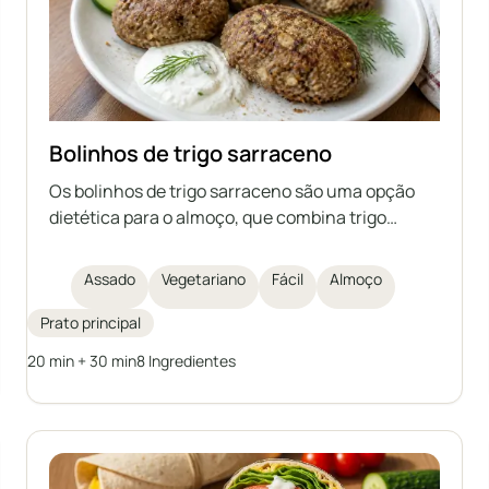
Bolinhos de trigo sarraceno
Os bolinhos de trigo sarraceno são uma opção
dietética para o almoço, que combina trigo
sarraceno com queijo fresco magro, ovo, linhaça
moída e farelo. São assados, não fritos,
Assado
Vegetariano
Fácil
Almoço
tornando-os mais leves e ricos em fibras e
proteínas. É um prato fácil e rápido de preparar,
Prato principal
ideal como uma alternativa saudável aos
20 min + 30 min
8 Ingredientes
tradicionais hambúrgueres.