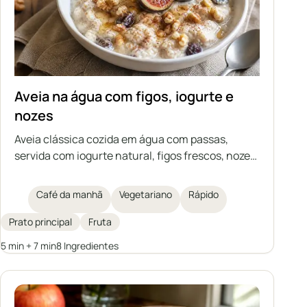
Aveia na água com figos, iogurte e
nozes
Aveia clássica cozida em água com passas,
servida com iogurte natural, figos frescos, nozes,
mel e canela. É uma ideia perfeita para um
pequeno-almoço ou jantar rápido, saudável e
Café da manhã
Vegetariano
Rápido
leve. Cada um pode enriquecer a aveia com as
suas frutas favoritas ou substituições para criar
Prato principal
Fruta
a sua própria versão deste clássico do café da
5 min + 7 min
8 Ingredientes
manhã.