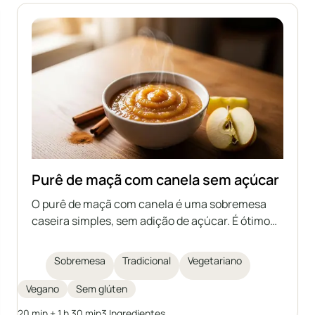
Purê de maçã com canela sem açúcar
O purê de maçã com canela é uma sobremesa
caseira simples, sem adição de açúcar. É ótimo
como lanche ou acompanhamento para diversos
pratos. Pode ser preparado com antecedência e
Sobremesa
Tradicional
Vegetariano
armazenado por mais tempo.
Vegano
Sem glúten
20 min + 1 h 30 min
3 Ingredientes