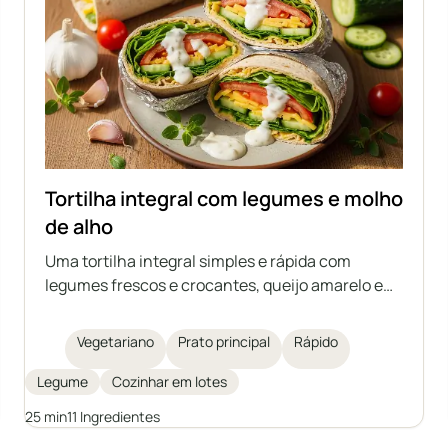
Tortilha integral com legumes e molho
de alho
Uma tortilha integral simples e rápida com
legumes frescos e crocantes, queijo amarelo e
um cremoso molho de alho caseiro à base de
iogurte natural e maionese. Ideal como lanche
Vegetariano
Prato principal
Rápido
nutritivo, almoço ou jantar leve. Um prato fácil de
preparar e rico em sabor.
Legume
Cozinhar em lotes
25 min
11 Ingredientes