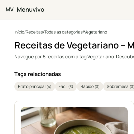
Saltar para o conteúdo principal
Menuvivo
MV
Início
/
Receitas
/
Todas as categorias
/
Vegetariano
Receitas de Vegetariano – 
Navegue por 8 receitas com a tag Vegetariano. Descubra
Tags relacionadas
Prato principal
Fácil
Rápido
Sobremesa
(4)
(3)
(3)
(3