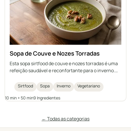
Sopa de Couve e Nozes Torradas
Esta sopa sirtfood de couve e nozes torradas é uma
refeição saudável e reconfortante para o inverno.
Rica em couve nutritiva, feijões e coberta com nozes
crocantes, é ao mesmo tempo aconchegante e
Sirtfood
Sopa
Inverno
Vegetariano
deliciosa.
10 min + 50 min
9 Ingredientes
← Todas as categorias