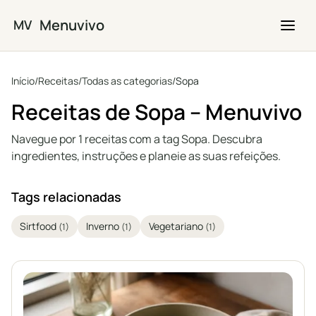
Saltar para o conteúdo principal
Menuvivo
MV
Início
/
Receitas
/
Todas as categorias
/
Sopa
Receitas de Sopa – Menuvivo
Navegue por 1 receitas com a tag Sopa. Descubra
ingredientes, instruções e planeie as suas refeições.
Tags relacionadas
Sirtfood
Inverno
Vegetariano
(1)
(1)
(1)