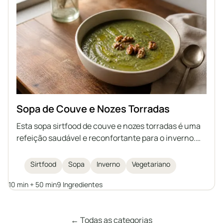
Sopa de Couve e Nozes Torradas
Esta sopa sirtfood de couve e nozes torradas é uma
refeição saudável e reconfortante para o inverno.
Rica em couve nutritiva, feijões e coberta com nozes
crocantes, é ao mesmo tempo aconchegante e
Sirtfood
Sopa
Inverno
Vegetariano
deliciosa.
10 min + 50 min
9 Ingredientes
← Todas as categorias