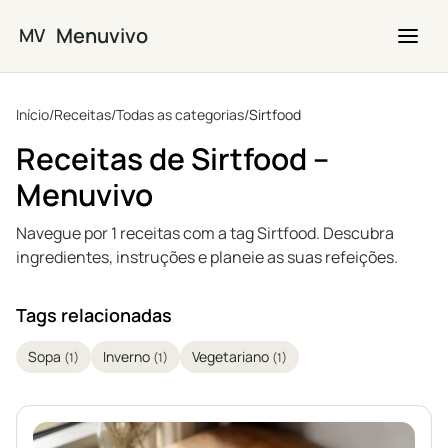
Saltar para o conteúdo principal
Menuvivo
MV
Início
/
Receitas
/
Todas as categorias
/
Sirtfood
Receitas de Sirtfood –
Menuvivo
Navegue por 1 receitas com a tag Sirtfood. Descubra
ingredientes, instruções e planeie as suas refeições.
Tags relacionadas
Sopa
Inverno
Vegetariano
(1)
(1)
(1)