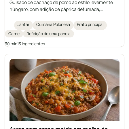
Guisado de cachaço de porco ao estilo levemente
húngaro, com adição de páprica defumada,
cenoura, pimentão e cogumelos. Um prato cheio de
aromas, ideal para um almoço rápido e
Jantar
Culinária Polonesa
Prato principal
substancioso. Fica delicioso servido com trigo
Carne
Refeição de uma panela
sarraceno, batatas ou nhoque.
30 min
13 Ingredientes