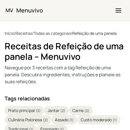
Saltar para o conteúdo principal
Menuvivo
MV
Início
/
Receitas
/
Todas as categorias
/
Refeição de uma panela
Receitas de Refeição de uma
panela – Menuvivo
Navegue por 3 receitas com a tag Refeição de uma
panela. Descubra ingredientes, instruções e planeie as
suas refeições.
Tags relacionadas
Prato principal
Jantar
Carne
(3)
(2)
(2)
Culinária Polonesa
Assado
Custo moderado
(2)
(1)
(1)
Tradicional
Ensopado
(1)
(1)