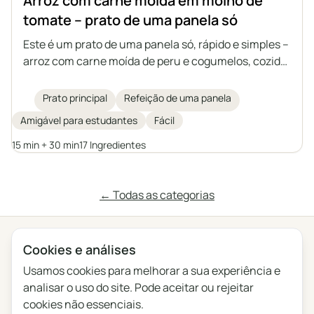
Arroz com carne moída em molho de
tomate – prato de uma panela só
Este é um prato de uma panela só, rápido e simples –
arroz com carne moída de peru e cogumelos, cozido
em um aromático molho de tomate. Ideal para o
almoço ou como recheio para tortilhas, panquecas
Prato principal
Refeição de uma panela
ou piadina, e no dia seguinte fica ainda mais
Amigável para estudantes
Fácil
saboroso, quando engrossa.
15 min + 30 min
17 Ingredientes
← Todas as categorias
Cookies e análises
Privacidade
Termos
Blog
Feedback
Registo de alterações
Definições de cookies
Usamos cookies para melhorar a sua experiência e
analisar o uso do site. Pode aceitar ou rejeitar
English
Polski
Português
Français
cookies não essenciais.