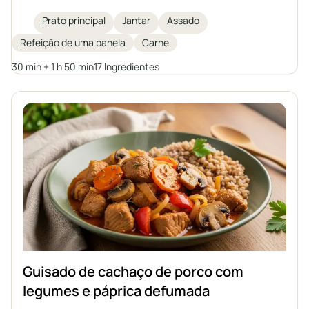
macio, cogumelos, cebola, além de pepino em
conserva e pimentão em conserva, tudo cozido em
Prato principal
Jantar
Assado
um molho de tomate aromático e levemente ácido.
Refeição de uma panela
Carne
Ideal para um almoço em família ou festa, servido
com nhoque, bolinhos de batata, trigo sarraceno ou
30 min + 1 h 50 min
17 Ingredientes
batatas.
Guisado de cachaço de porco com
legumes e páprica defumada