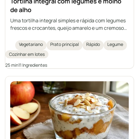
Tortilha integral com legumes e molho
de alho
Uma tortilha integral simples e rápida com legumes
frescos e crocantes, queijo amarelo e um cremoso
molho de alho caseiro à base de iogurte natural e
maionese. Ideal como lanche nutritivo, almoço ou
Vegetariano
Prato principal
Rápido
Legume
jantar leve. Um prato fácil de preparar e rico em
Cozinhar em lotes
sabor.
25 min
11 Ingredientes