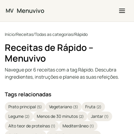
Saltar para o conteúdo principal
Menuvivo
MV
Início
/
Receitas
/
Todas as categorias
/
Rápido
Receitas de Rápido –
Menuvivo
Navegue por 6 receitas com a tag Rápido. Descubra
ingredientes, instruções e planeie as suas refeições.
Tags relacionadas
Prato principal
Vegetariano
Fruta
(5)
(3)
(2)
Legume
Menos de 30 minutos
Jantar
(2)
(2)
(1)
Alto teor de proteínas
Mediterrâneo
(1)
(1)