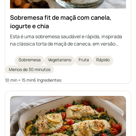
Sobremesa fit de maçã com canela,
iogurte e chia
Esta é uma sobremesa saudável e rápida, inspirada
na clássica torta de maçã de caneca, em versão
light e sem açúcar. Consiste em maçãs cozidas com
canela, um delicado creme de iogurte com
Sobremesa
Vegetariano
Fruta
Rápido
sementes de chia e amêndoas crocantes por cima.
Menos de 30 minutos
Ideal para quem se preocupa com a dieta e gosta de
doces caseiros.
10 min + 15 min
6 Ingredientes