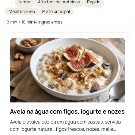
frigideira e finalizados com um vibrante molho de
Jantar
Alto teor de proteínas
Rápido
iogurte com ervas. O prato é rico em proteínas e
Mediterrâneo
Prato principal
ácidos graxos ômega-3, simples de preparar em
apenas 20 minutos, e fica ainda melhor servido com
10 min + 10 min
14 Ingredientes
verduras e grãos para uma refeição completa e
saudável.
Aveia na água com figos, iogurte e nozes
Aveia clássica cozida em água com passas, servida
com iogurte natural, figos frescos, nozes, mel e