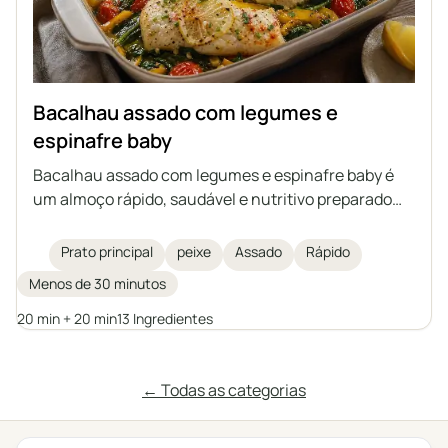
Bacalhau assado com legumes e
espinafre baby
Bacalhau assado com legumes e espinafre baby é
um almoço rápido, saudável e nutritivo preparado
em um único refratário. Filés delicados de bacalhau
são assados sobre legumes com a adição de
Prato principal
peixe
Assado
Rápido
especiarias aromáticas, azeite e manteiga
Menos de 30 minutos
clarificada. Uma excelente sugestão de prato
principal para toda a família.
20 min + 20 min
13 Ingredientes
← Todas as categorias