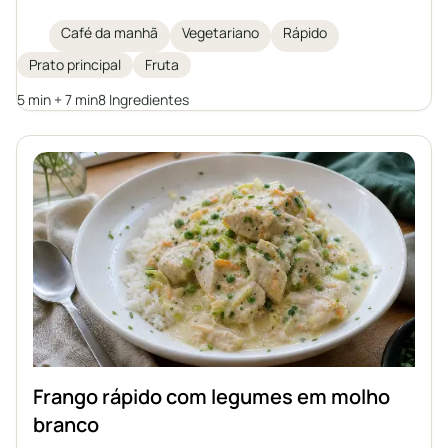
canela. É uma ideia perfeita para um pequeno-
almoço ou jantar rápido, saudável e leve. Cada um
Café da manhã
Vegetariano
Rápido
pode enriquecer a aveia com as suas frutas
Prato principal
Fruta
favoritas ou substituições para criar a sua própria
versão deste clássico do café da manhã.
5 min + 7 min
8 Ingredientes
Frango rápido com legumes em molho
branco