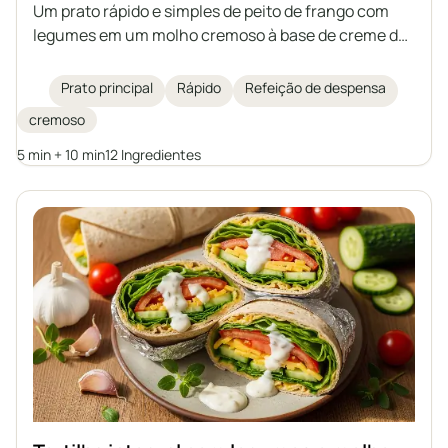
Um prato rápido e simples de peito de frango com
legumes em um molho cremoso à base de creme de
leite e iogurte grego. Uma opção ideal para um
almoço rápido, para servir com arroz, massa ou
Prato principal
Rápido
Refeição de despensa
batatas.
cremoso
5 min + 10 min
12 Ingredientes