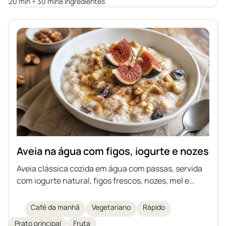
alternativa saudável aos tradicionais
20 min + 30 min
8 Ingredientes
hambúrgueres.
Aveia na água com figos, iogurte e nozes
Aveia clássica cozida em água com passas, servida
com iogurte natural, figos frescos, nozes, mel e
canela. É uma ideia perfeita para um pequeno-
almoço ou jantar rápido, saudável e leve. Cada um
Café da manhã
Vegetariano
Rápido
pode enriquecer a aveia com as suas frutas
Prato principal
Fruta