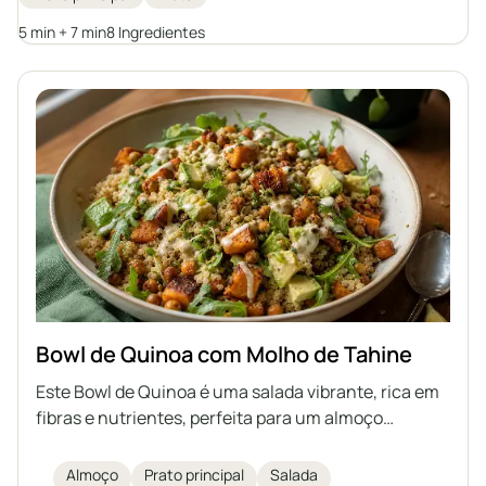
favoritas ou substituições para criar a sua própria
versão deste clássico do café da manhã.
5 min + 7 min
8 Ingredientes
Bowl de Quinoa com Molho de Tahine
Este Bowl de Quinoa é uma salada vibrante, rica em
fibras e nutrientes, perfeita para um almoço
saudável. Com quinoa, batata-doce assada, grão-
de-bico, rúcula fresca, abacate e brotos de abóbora,
Almoço
Prato principal
Salada