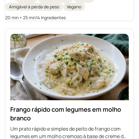
é finalizado com um molho caseiro de tahine para
Amigável à perda de peso
Vegano
dar mais sabor e cremosidade. Ideal para perda de
peso ou para quem busca uma refeição vegetal
20 min + 25 min
14 Ingredientes
nutritiva e saciante.
Frango rápido com legumes em molho
branco
Um prato rápido e simples de peito de frango com
legumes em um molho cremoso à base de creme de