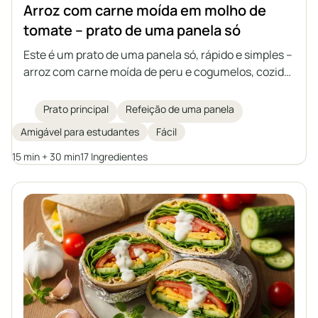
Arroz com carne moída em molho de
tomate – prato de uma panela só
Este é um prato de uma panela só, rápido e simples –
arroz com carne moída de peru e cogumelos, cozido
em um aromático molho de tomate. Ideal para o
almoço ou como recheio para tortilhas, panquecas
Prato principal
Refeição de uma panela
ou piadina, e no dia seguinte fica ainda mais
Amigável para estudantes
Fácil
saboroso, quando engrossa.
15 min + 30 min
17 Ingredientes