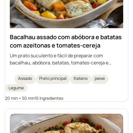
Bacalhau assado com abóbora e batatas
com azeitonas e tomates-cereja
Um prato suculento e fácil de preparar com
bacalhau, abóbora, batatas, tomates-cereja e
azeitonas verdes, tudo assado junto em um único
recipiente. Uma refeição perfeita para os dias de
Assado
Prato principal
Italiano
peixe
outono e inverno, inspirada na culinária italiana.
Legume
Uma caçarola que não exige acompanhamentos
separados, repleta de legumes e ervas aromáticas.
20 min + 50 min
15 Ingredientes