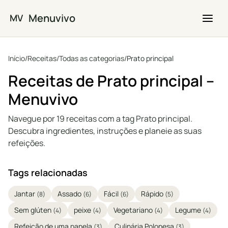
Saltar para o conteúdo principal
Menuvivo
MV
Início
/
Receitas
/
Todas as categorias
/
Prato principal
Receitas de Prato principal –
Menuvivo
Navegue por 19 receitas com a tag Prato principal.
Descubra ingredientes, instruções e planeie as suas
refeições.
Tags relacionadas
Jantar
Assado
Fácil
Rápido
(8)
(6)
(6)
(5)
Sem glúten
peixe
Vegetariano
Legume
(4)
(4)
(4)
(4)
Refeição de uma panela
Culinária Polonesa
(3)
(3)