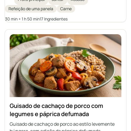
um molho de tomate aromático e levemente ácido.
Refeição de uma panela
Carne
Ideal para um almoço em família ou festa, servido
com nhoque, bolinhos de batata, trigo sarraceno ou
30 min + 1 h 50 min
17 Ingredientes
batatas.
Guisado de cachaço de porco com
legumes e páprica defumada
Guisado de cachaço de porco ao estilo levemente
húngaro, com adição de páprica defumada,