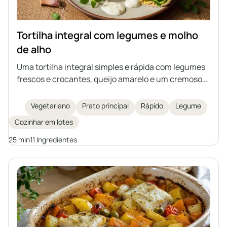
Tortilha integral com legumes e molho
de alho
Uma tortilha integral simples e rápida com legumes
frescos e crocantes, queijo amarelo e um cremoso
molho de alho caseiro à base de iogurte natural e
maionese. Ideal como lanche nutritivo, almoço ou
Vegetariano
Prato principal
Rápido
Legume
jantar leve. Um prato fácil de preparar e rico em
Cozinhar em lotes
sabor.
25 min
11 Ingredientes