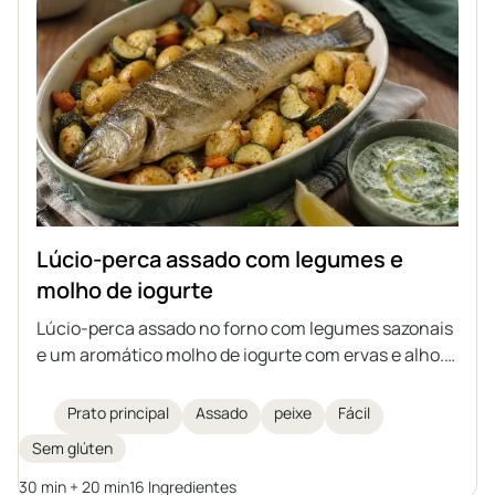
Lúcio-perca assado com legumes e
molho de iogurte
Lúcio-perca assado no forno com legumes sazonais
e um aromático molho de iogurte com ervas e alho.
Um prato leve, saudável e saciante, que também
pode ser preparado com outro peixe de porte médio,
Prato principal
Assado
peixe
Fácil
seja de água doce ou salgada.
Sem glúten
30 min + 20 min
16 Ingredientes