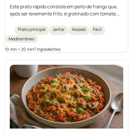
Este prato rápido consiste em peito de frango que,
após ser levemente frito, é gratinado com tomate,
mozzarella e manjericão. Aromático, leve e saciante
– uma ótima escolha para o almoço ou jantar.
Prato principal
Jantar
Assado
Fácil
Mediterrâneo
10 min + 20 min
7 Ingredientes