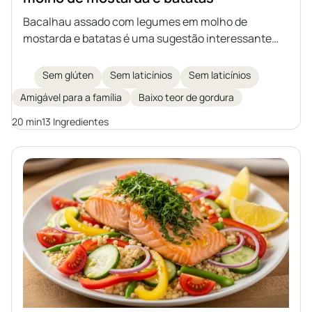
Bacalhau assado com legumes em molho de
mostarda e batatas é uma sugestão interessante
para um almoço completo e nutritivo, tendo o peixe
como protagonista. O bacalhau suculento é assado
Sem glúten
Sem laticínios
Sem laticínios
com legumes refogados em um aromático molho de
Amigável para a família
Baixo teor de gordura
mostarda, servido com batatas assadas. Uma opção
ideal para quem se preocupa com uma alimentação
20 min
13 Ingredientes
saudável e busca variedade no cardápio do dia a dia.