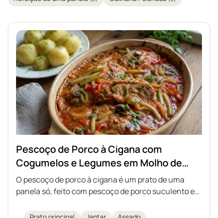
Pescoço de Porco à Cigana com
Cogumelos e Legumes em Molho de
Tomate
O pescoço de porco à cigana é um prato de uma
panela só, feito com pescoço de porco suculento e
macio, cogumelos, cebola, além de pepino em
conserva e pimentão em conserva, tudo cozido em
Prato principal
Jantar
Assado