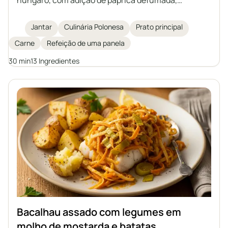
cenoura, pimentão e cogumelos. Um prato cheio de
aromas, ideal para um almoço rápido e
Jantar
Culinária Polonesa
Prato principal
substancioso. Fica delicioso servido com trigo
Carne
Refeição de uma panela
sarraceno, batatas ou nhoque.
30 min
13 Ingredientes
Bacalhau assado com legumes em
molho de mostarda e batatas