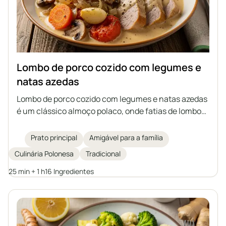
Lombo de porco cozido com legumes e
natas azedas
Lombo de porco cozido com legumes e natas azedas
é um clássico almoço polaco, onde fatias de lombo
são cozidas juntamente com cenoura, cogumelos,
cebola, alho e tomate num molho aromático. O prato
Prato principal
Amigável para a família
é engrossado com natas azedas misturadas com
Culinária Polonesa
Tradicional
farinha de trigo e amido, sem necessidade de
adicionar caldo pronto. O lombo fica suculento e os
25 min + 1 h
16 Ingredientes
legumes conferem um sabor rico ao conjunto. Ideal
para servir com batatas, trigo sarraceno ou uma
baguete fresca.