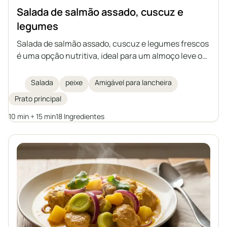
Salada de salmão assado, cuscuz e
legumes
Salada de salmão assado, cuscuz e legumes frescos
é uma opção nutritiva, ideal para um almoço leve ou
para levar ao trabalho. A combinação do salmão
suculento com uma marinada aromática, legumes e
Salada
peixe
Amigável para lancheira
um molho de limão com azeite cria um prato cheio
Prato principal
de sabor e valor nutricional.
10 min + 15 min
18 Ingredientes