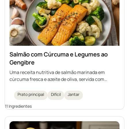
Salmão com Cúrcuma e Legumes ao
Gengibre
Uma receita nutritiva de salmão marinada em
cúrcuma fresca e azeite de oliva, servida com
legumes salteados ao gengibre. Este prato fortalece
o sistema imunológico, sendo uma opção saborosa e
Prato principal
Difícil
Jantar
saudável para o jantar.
11 Ingredientes