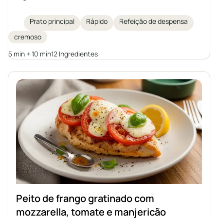
leite e iogurte grego. Uma opção ideal para um
almoço rápido, para servir com arroz, massa ou
Prato principal
Rápido
Refeição de despensa
batatas.
cremoso
5 min + 10 min
12 Ingredientes
Peito de frango gratinado com
mozzarella, tomate e manjericão