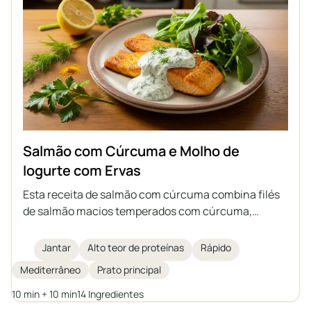
Salmão com Cúrcuma e Molho de
Iogurte com Ervas
Esta receita de salmão com cúrcuma combina filés
de salmão macios temperados com cúrcuma,
cominho e alho em pó, rapidamente preparados na
frigideira e finalizados com um vibrante molho de
Jantar
Alto teor de proteínas
Rápido
iogurte com ervas. O prato é rico em proteínas e
Mediterrâneo
Prato principal
ácidos graxos ômega-3, simples de preparar em
apenas 20 minutos, e fica ainda melhor servido com
10 min + 10 min
14 Ingredientes
verduras e grãos para uma refeição completa e