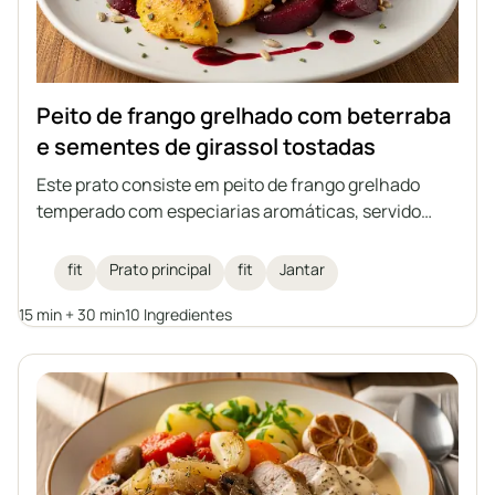
Peito de frango grelhado com beterraba
e sementes de girassol tostadas
Este prato consiste em peito de frango grelhado
temperado com especiarias aromáticas, servido
com beterraba e sementes de girassol tostadas,
regado com vinagre balsâmico de framboesa. Um
fit
Prato principal
fit
Jantar
almoço fitness ideal que combina alto teor de
15 min + 30 min
10 Ingredientes
proteína com a leveza dos vegetais e a crocância
das sementes.