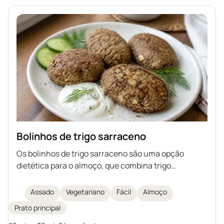
saudável.
Bolinhos de trigo sarraceno
Os bolinhos de trigo sarraceno são uma opção
dietética para o almoço, que combina trigo
sarraceno com queijo fresco magro, ovo, linhaça
moída e farelo. São assados, não fritos, tornando-os
Assado
Vegetariano
Fácil
Almoço
mais leves e ricos em fibras e proteínas. É um prato
Prato principal
fácil e rápido de preparar, ideal como uma