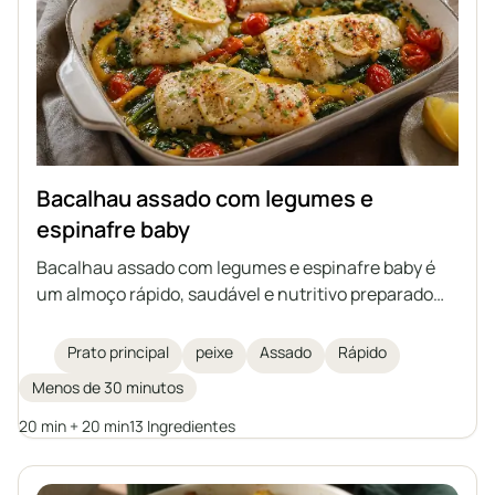
Bacalhau assado com legumes e
espinafre baby
Bacalhau assado com legumes e espinafre baby é
um almoço rápido, saudável e nutritivo preparado
em um único refratário. Filés delicados de bacalhau
são assados sobre legumes com a adição de
Prato principal
peixe
Assado
Rápido
especiarias aromáticas, azeite e manteiga
Menos de 30 minutos
clarificada. Uma excelente sugestão de prato
principal para toda a família.
20 min + 20 min
13 Ingredientes