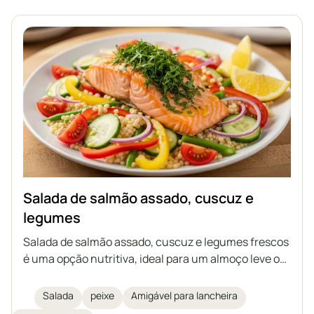
Salada de salmão assado, cuscuz e
legumes
Salada de salmão assado, cuscuz e legumes frescos
é uma opção nutritiva, ideal para um almoço leve ou
para levar ao trabalho. A combinação do salmão
suculento com uma marinada aromática, legumes e
Salada
peixe
Amigável para lancheira
um molho de limão com azeite cria um prato cheio