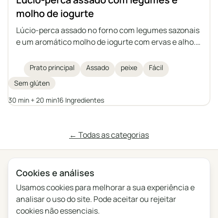
molho de iogurte
Lúcio-perca assado no forno com legumes sazonais
e um aromático molho de iogurte com ervas e alho.
Um prato leve, saudável e saciante, que também
pode ser preparado com outro peixe de porte médio,
Prato principal
Assado
peixe
Fácil
seja de água doce ou salgada.
Sem glúten
30 min + 20 min
16 Ingredientes
← Todas as categorias
Cookies e análises
Privacidade
Termos
Blog
Feedback
Registo de alterações
Definições de cookies
Usamos cookies para melhorar a sua experiência e
analisar o uso do site. Pode aceitar ou rejeitar
English
Polski
Português
Français
cookies não essenciais.