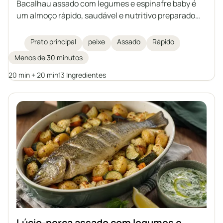
Bacalhau assado com legumes e espinafre baby é
um almoço rápido, saudável e nutritivo preparado
em um único refratário. Filés delicados de bacalhau
são assados sobre legumes com a adição de
Prato principal
peixe
Assado
Rápido
especiarias aromáticas, azeite e manteiga
Menos de 30 minutos
clarificada. Uma excelente sugestão de prato
principal para toda a família.
20 min + 20 min
13 Ingredientes
Lúcio-perca assado com legumes e