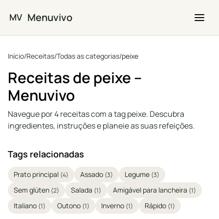
Saltar para o conteúdo principal
Menuvivo
MV
Início
/
Receitas
/
Todas as categorias
/
peixe
Receitas de peixe –
Menuvivo
Navegue por 4 receitas com a tag peixe. Descubra
ingredientes, instruções e planeie as suas refeições.
Tags relacionadas
Prato principal
Assado
Legume
(4)
(3)
(3)
Sem glúten
Salada
Amigável para lancheira
(2)
(1)
(1)
Italiano
Outono
Inverno
Rápido
(1)
(1)
(1)
(1)