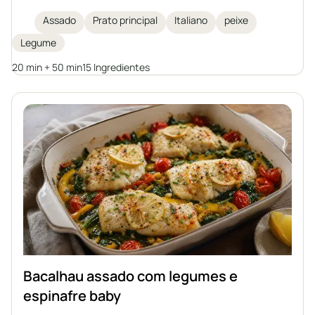
recipiente. Uma refeição perfeita para os dias de
Assado
Prato principal
Italiano
peixe
outono e inverno, inspirada na culinária italiana.
Legume
Uma caçarola que não exige acompanhamentos
separados, repleta de legumes e ervas aromáticas.
20 min + 50 min
15 Ingredientes
Bacalhau assado com legumes e
espinafre baby