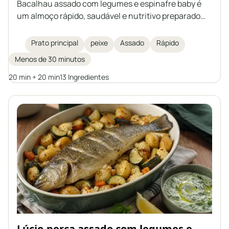
Bacalhau assado com legumes e espinafre baby é
um almoço rápido, saudável e nutritivo preparado
em um único refratário. Filés delicados de bacalhau
são assados sobre legumes com a adição de
Prato principal
peixe
Assado
Rápido
especiarias aromáticas, azeite e manteiga
Menos de 30 minutos
clarificada. Uma excelente sugestão de prato
principal para toda a família.
20 min + 20 min
13 Ingredientes
Lúcio-perca assado com legumes e