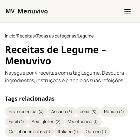
Saltar para o conteúdo principal
Menuvivo
MV
Início
/
Receitas
/
Todas as categorias
/
Legume
Receitas de Legume –
Menuvivo
Navegue por 4 receitas com a tag Legume. Descubra
ingredientes, instruções e planeie as suas refeições.
Tags relacionadas
Prato principal
Assado
peixe
Rápido
(4)
(3)
(3)
(2)
Fácil
Sem glúten
Vegetariano
(2)
(2)
(1)
Cozinhar em lotes
Italiano
Outono
(1)
(1)
(1)