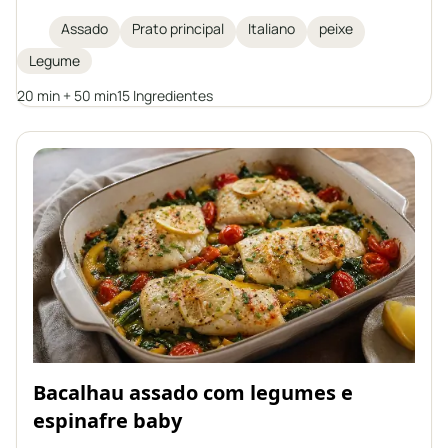
recipiente. Uma refeição perfeita para os dias de
Assado
Prato principal
Italiano
peixe
outono e inverno, inspirada na culinária italiana.
Legume
Uma caçarola que não exige acompanhamentos
separados, repleta de legumes e ervas aromáticas.
20 min + 50 min
15 Ingredientes
Bacalhau assado com legumes e
espinafre baby