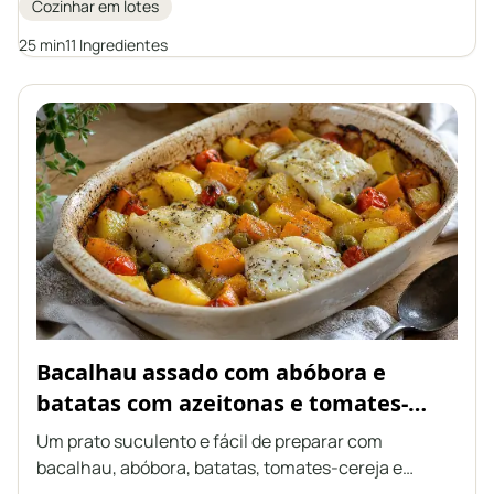
Cozinhar em lotes
sabor.
25 min
11 Ingredientes
Bacalhau assado com abóbora e
batatas com azeitonas e tomates-
cereja
Um prato suculento e fácil de preparar com
bacalhau, abóbora, batatas, tomates-cereja e
azeitonas verdes, tudo assado junto em um único