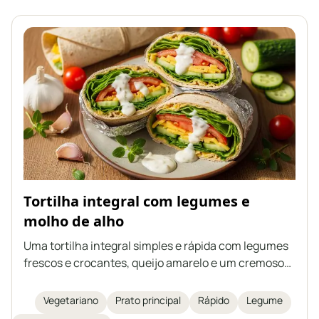
Tortilha integral com legumes e
molho de alho
Uma tortilha integral simples e rápida com legumes
frescos e crocantes, queijo amarelo e um cremoso
molho de alho caseiro à base de iogurte natural e
maionese. Ideal como lanche nutritivo, almoço ou
Vegetariano
Prato principal
Rápido
Legume
jantar leve. Um prato fácil de preparar e rico em