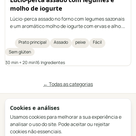
molho de iogurte
Lúcio-perca assado no forno com legumes sazonais
e um aromático molho de iogurte com ervas e alho.
Um prato leve, saudável e saciante, que também
pode ser preparado com outro peixe de porte médio,
Prato principal
Assado
peixe
Fácil
seja de água doce ou salgada.
Sem glúten
30 min + 20 min
16 Ingredientes
← Todas as categorias
Cookies e análises
Privacidade
Termos
Blog
Feedback
Registo de alterações
Definições de cookies
Usamos cookies para melhorar a sua experiência e
analisar o uso do site. Pode aceitar ou rejeitar
English
Polski
Português
Français
cookies não essenciais.