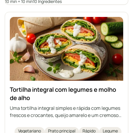
10 min + 10 min
10 Ingredientes
Tortilha integral com legumes e molho
de alho
Uma tortilha integral simples e rápida com legumes
frescos e crocantes, queijo amarelo e um cremoso
molho de alho caseiro à base de iogurte natural e
maionese. Ideal como lanche nutritivo, almoço ou
Vegetariano
Prato principal
Rápido
Legume