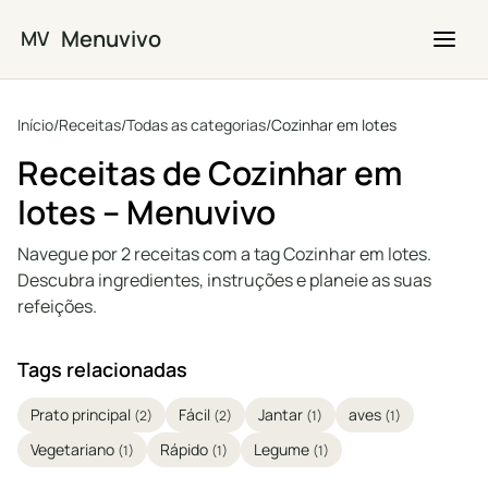
Saltar para o conteúdo principal
Menuvivo
MV
Início
/
Receitas
/
Todas as categorias
/
Cozinhar em lotes
Receitas de Cozinhar em
lotes – Menuvivo
Navegue por 2 receitas com a tag Cozinhar em lotes.
Descubra ingredientes, instruções e planeie as suas
refeições.
Tags relacionadas
Prato principal
Fácil
Jantar
aves
(2)
(2)
(1)
(1)
Vegetariano
Rápido
Legume
(1)
(1)
(1)