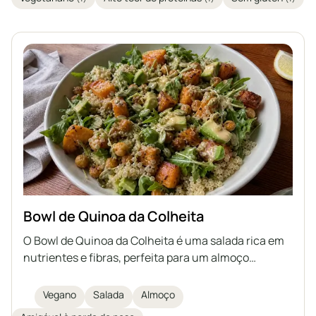
Bowl de Quinoa da Colheita
O Bowl de Quinoa da Colheita é uma salada rica em
nutrientes e fibras, perfeita para um almoço
saudável. Este bowl vegano combina quinoa cozida,
batata-doce assada, grão-de-bico crocante,
Vegano
Salada
Almoço
abacate cremoso, sementes de abóbora