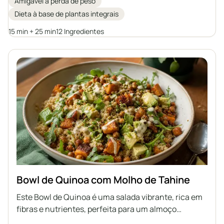
Amigável à perda de peso
germinadas, folhas verdes e um molho de tahine
Dieta à base de plantas integrais
caseiro e ácido. Os ingredientes fornecem
antioxidantes, proteínas e gorduras saudáveis para
15 min + 25 min
12 Ingredientes
energia duradoura, tornando-o ideal para quem
busca uma refeição completa e leve.
Bowl de Quinoa com Molho de Tahine
Este Bowl de Quinoa é uma salada vibrante, rica em
fibras e nutrientes, perfeita para um almoço
saudável. Com quinoa, batata-doce assada, grão-