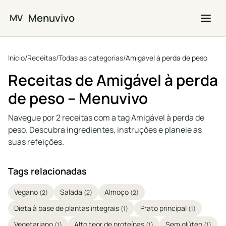
Saltar para o conteúdo principal
Menuvivo
MV
Início
/
Receitas
/
Todas as categorias
/
Amigável à perda de peso
Receitas de Amigável à perda
de peso – Menuvivo
Navegue por 2 receitas com a tag Amigável à perda de
peso. Descubra ingredientes, instruções e planeie as
suas refeições.
Tags relacionadas
Vegano
Salada
Almoço
(2)
(2)
(2)
Dieta à base de plantas integrais
Prato principal
(1)
(1)
Vegetariano
Alto teor de proteínas
Sem glúten
(1)
(1)
(1)