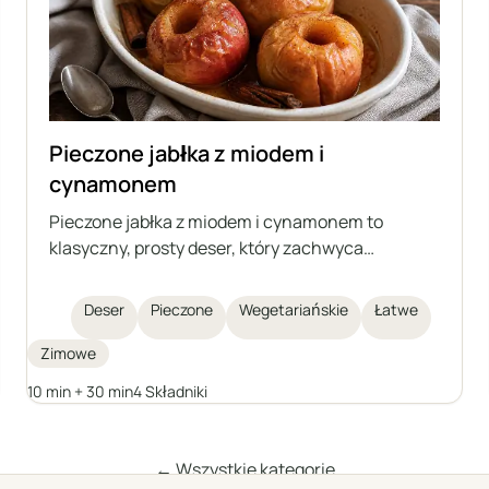
Pieczone jabłka z miodem i
cynamonem
Pieczone jabłka z miodem i cynamonem to
klasyczny, prosty deser, który zachwyca
naturalną słodyczą owoców, aromatem przypraw
i delikatnym, soczystym wnętrzem. Ten przepis
Deser
Pieczone
Wegetariańskie
Łatwe
jest szybki do wykonania, świetnie sprawdzi się
na zimowe wieczory lub jako lekki deser na
Zimowe
spotkanie ze znajomymi. Pieczone jabłka są nie
10 min + 30 min
4 Składniki
tylko smaczne, ale także zdrowe, lekkostrawne i
efektownie wyglądają podane w całości.
← Wszystkie kategorie