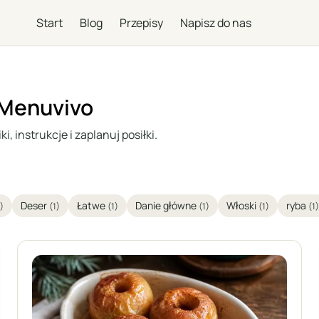
Start
Blog
Przepisy
Napisz do nas
 Menuvivo
, instrukcje i zaplanuj posiłki.
Deser
Łatwe
Danie główne
Włoski
ryba
)
(1)
(1)
(1)
(1)
(1)