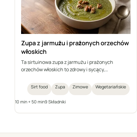
Zupa z jarmużu i prażonych orzechów
włoskich
Ta sirtuinowa zupa z jarmużu i prażonych
orzechów włoskich to zdrowy i sycący,
rozgrzewający posiłek na zimę. Pełna
wartościowego jarmużu, fasoli i posypana
Sirt food
Zupa
Zimowe
Wegetariańskie
chrupiącymi orzechami włoskimi, jest zarówno
kojąca, jak i pyszna.
10 min + 50 min
9 Składniki