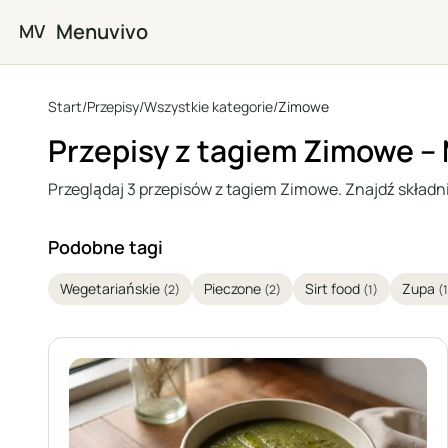
Przejdź do głównej treści
Menuvivo
MV
Start
/
Przepisy
/
Wszystkie kategorie
/
Zimowe
Przepisy z tagiem Zimowe –
Przeglądaj 3 przepisów z tagiem Zimowe. Znajdź składniki
Podobne tagi
Wegetariańskie
Pieczone
Sirt food
Zupa
(2)
(2)
(1)
(1