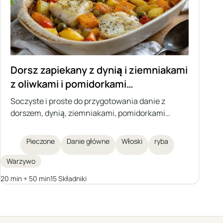
Dorsz zapiekany z dynią i ziemniakami
z oliwkami i pomidorkami
koktajlowymi
Soczyste i proste do przygotowania danie z
dorszem, dynią, ziemniakami, pomidorkami
koktajlowymi i zielonymi oliwkami, wszystko
pieczone razem w jednym naczyniu. Idealna
Pieczone
Danie główne
Włoski
ryba
potrawa na jesienne i zimowe dni, inspirowana
kuchnią włoską. Zapiekanka, która nie wymaga
Warzywo
przygotowywania dodatków osobno, pełna
20 min + 50 min
15 Składniki
warzyw i aromatycznych ziół.