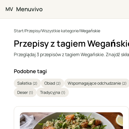
Przejdź do głównej treści
Menuvivo
MV
Start
/
Przepisy
/
Wszystkie kategorie
/
Wegańskie
Przepisy z tagiem Wegański
Przeglądaj 3 przepisów z tagiem Wegańskie. Znajdź składn
Podobne tagi
Sałatka
Obiad
Wspomagające odchudzanie
(2)
(2)
(2)
Deser
Tradycyjna
(1)
(1)