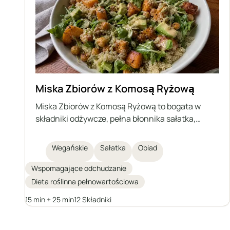
Miska Zbiorów z Komosą Ryżową
Miska Zbiorów z Komosą Ryżową to bogata w
składniki odżywcze, pełna błonnika sałatka,
idealna na zdrowy lunch. Ta wegańska miska
łączy gotowaną komosę ryżową, pieczone bataty,
Wegańskie
Sałatka
Obiad
chrupiące ciecierzyce, kremowe awokado,
kiełkowane pestki dyni, zielone liście oraz
Wspomagające odchudzanie
wyrazisty domowy sos tahini. Składniki
Dieta roślinna pełnowartościowa
dostarczają antyoksydantów, białka i zdrowych
15 min + 25 min
12 Składniki
tłuszczów, zapewniając długotrwałą energię, co
czyni ją idealnym wyborem dla osób
poszukujących pełnowartościowego, lekkiego