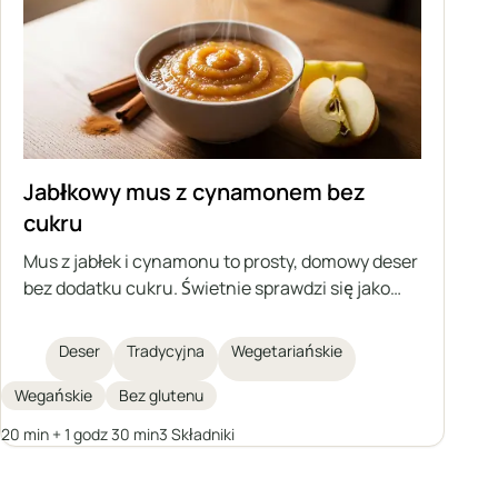
Jabłkowy mus z cynamonem bez
cukru
Mus z jabłek i cynamonu to prosty, domowy deser
bez dodatku cukru. Świetnie sprawdzi się jako
przekąska lub dodatek do różnych potraw. Można
go przygotować na zapas i przechowywać przez
Deser
Tradycyjna
Wegetariańskie
dłuższy czas.
Wegańskie
Bez glutenu
20 min + 1 godz 30 min
3 Składniki