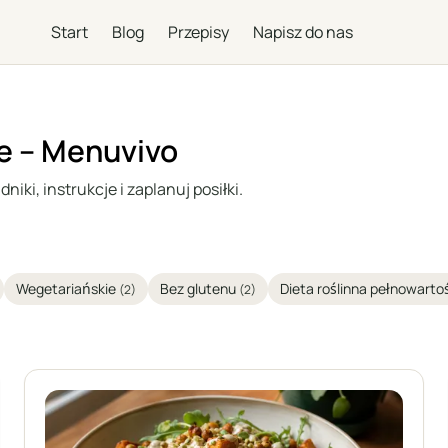
Start
Blog
Przepisy
Napisz do nas
e – Menuvivo
iki, instrukcje i zaplanuj posiłki.
Wegetariańskie
Bez glutenu
Dieta roślinna pełnowart
(2)
(2)