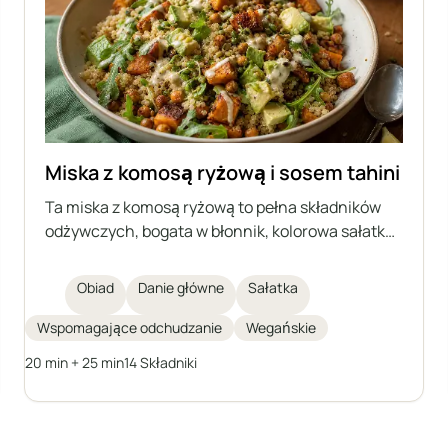
Miska z komosą ryżową i sosem tahini
Ta miska z komosą ryżową to pełna składników
odżywczych, bogata w błonnik, kolorowa sałatka,
idealna na zdrowy lunch. Zawiera komosę
ryżową, pieczone bataty, ciecierzycę, świeżą
Obiad
Danie główne
Sałatka
rukolę, awokado i kiełki dyni, a całość zwieńczona
jest domowym sosem tahini dla dodatkowego
Wspomagające odchudzanie
Wegańskie
smaku i kremowości. Idealna dla osób na diecie
20 min + 25 min
14 Składniki
odchudzającej lub każdego, kto szuka sycącego,
roślinnego posiłku.