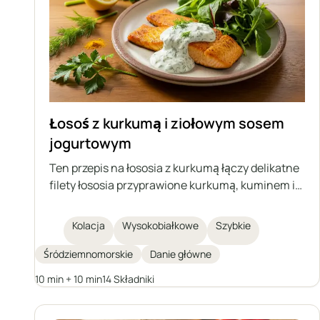
Łosoś z kurkumą i ziołowym sosem
jogurtowym
Ten przepis na łososia z kurkumą łączy delikatne
filety łososia przyprawione kurkumą, kuminem i
czosnkiem w proszku, szybko smażone na patelni
i podawane z wyrazistym, ziołowym sosem
Kolacja
Wysokobiałkowe
Szybkie
jogurtowym. Danie jest bogate w białko i kwasy
tłuszczowe omega-3, proste do przygotowania w
Śródziemnomorskie
Danie główne
zaledwie 20 minut i najlepiej smakuje z
10 min + 10 min
14 Składniki
warzywami i kaszami jako pełnowartościowy,
zdrowy posiłek.