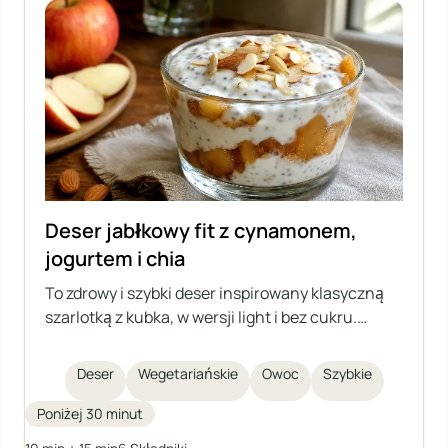
Deser jabłkowy fit z cynamonem,
jogurtem i chia
To zdrowy i szybki deser inspirowany klasyczną
szarlotką z kubka, w wersji light i bez cukru.
Składa się z prażonych jabłek z cynamonem,
delikatnego kremu jogurtowego z nasionami chia
Deser
Wegetariańskie
Owoc
Szybkie
oraz chrupiących migdałów na wierzchu. Idealny
dla osób dbających o dietę i lubiących domowe
Poniżej 30 minut
słodkości.