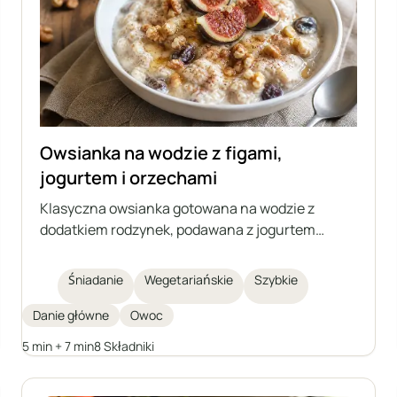
Owsianka na wodzie z figami,
jogurtem i orzechami
Klasyczna owsianka gotowana na wodzie z
dodatkiem rodzynek, podawana z jogurtem
naturalnym, świeżymi figami, orzechami
włoskimi, miodem i cynamonem. To idealny
Śniadanie
Wegetariańskie
Szybkie
pomysł na szybkie, zdrowe i lekkie śniadanie lub
kolację. Każdy może wzbogacić owsiankę
Danie główne
Owoc
ulubionymi owocami lub zamiennikami, by
5 min + 7 min
8 Składniki
stworzyć własną wersję tego śniadaniowego
klasyka.