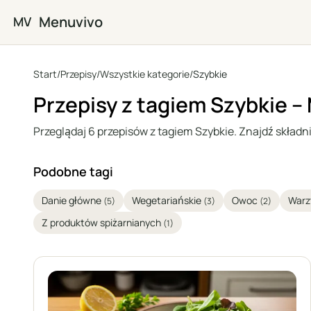
Przejdź do głównej treści
Menuvivo
MV
Start
/
Przepisy
/
Wszystkie kategorie
/
Szybkie
Przepisy z tagiem Szybkie –
Przeglądaj 6 przepisów z tagiem Szybkie. Znajdź składniki
Podobne tagi
Danie główne
Wegetariańskie
Owoc
War
(5)
(3)
(2)
Z produktów spiżarnianych
(1)