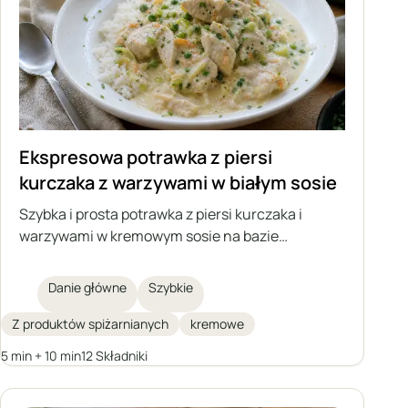
Ekspresowa potrawka z piersi
kurczaka z warzywami w białym sosie
Szybka i prosta potrawka z piersi kurczaka i
warzywami w kremowym sosie na bazie
śmietanki i jogurtu greckiego. Idealna propozycja
na szybki obiad, do podania z ryżem, makaronem
Danie główne
Szybkie
lub ziemniakami.
Z produktów spiżarnianych
kremowe
5 min + 10 min
12 Składniki