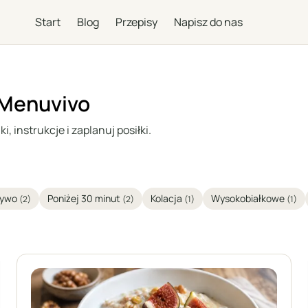
Start
Blog
Przepisy
Napisz do nas
 Menuvivo
, instrukcje i zaplanuj posiłki.
zywo
Poniżej 30 minut
Kolacja
Wysokobiałkowe
(2)
(2)
(1)
(1)