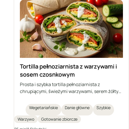
Tortilla pełnoziarnista z warzywami i
sosem czosnkowym
Prosta i szybka tortilla pełnoziarnista z
chrupiącymi, świeżymi warzywami, serem żółtym
oraz domowym kremowym sosem czosnkowym
na bazie jogurtu naturalnego i majonezu. Idealna
Wegetariańskie
Danie główne
Szybkie
na pożywną przekąskę, lunch lub lekką kolację.
Danie łatwe do przygotowania i bogate w smaku.
Warzywo
Gotowanie zbiorcze