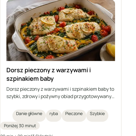
Dorsz pieczony z warzywami i
szpinakiem baby
Dorsz pieczony z warzywami i szpinakiem baby to
szybki, zdrowy i pożywny obiad przygotowywany
w jednym naczyniu. Delikatne filety z dorsza
pieczone są na warzywach z dodatkiem
Danie główne
ryba
Pieczone
Szybkie
aromatycznych przypraw, oliwy i masła
klarowanego. Doskonały pomysł na główne danie
Poniżej 30 minut
dla całej rodziny.