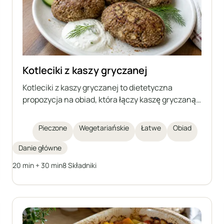
Kotleciki z kaszy gryczanej
Kotleciki z kaszy gryczanej to dietetyczna
propozycja na obiad, która łączy kaszę gryczaną z
białym serem chudym, jajkiem, siemieniem
lnianym i otrębami. Są pieczone, nie smażone,
Pieczone
Wegetariańskie
Łatwe
Obiad
dzięki czemu są lżejsze i bogate w błonnik oraz
białko. To łatwe i szybkie w przygotowaniu danie,
Danie główne
które idealnie sprawdzi się jako zdrowa
20 min + 30 min
8 Składniki
alternatywa dla tradycyjnych kotletów.