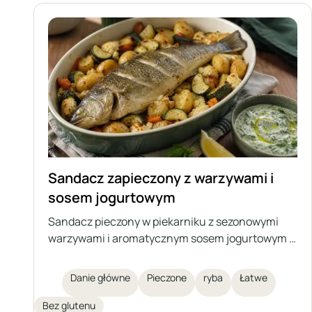
efektownie wyglądają podane w całości.
Sandacz zapieczony z warzywami i
sosem jogurtowym
Sandacz pieczony w piekarniku z sezonowymi
warzywami i aromatycznym sosem jogurtowym z
ziołami oraz czosnkiem. To lekka, zdrowa i sycąca
potrawa, którą można przygotować również z
Danie główne
Pieczone
ryba
Łatwe
inną średniej wielkości rybą, zarówno
słodkowodną, jak i morską.
Bez glutenu