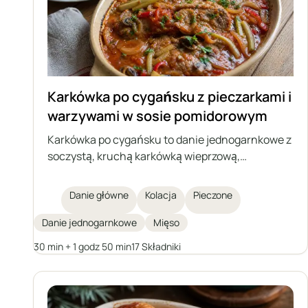
Karkówka po cygańsku z pieczarkami i
warzywami w sosie pomidorowym
Karkówka po cygańsku to danie jednogarnkowe z
soczystą, kruchą karkówką wieprzową,
pieczarkami, cebulą oraz ogórkiem kiszonym i
papryką konserwową, duszone w aromatycznym,
Danie główne
Kolacja
Pieczone
lekko kwaśnym sosie pomidorowym. Idealne na
rodzinny obiad lub przyjęcie, serwowane z
Danie jednogarnkowe
Mięso
kopytkami, kluskami śląskimi, kaszą czy
30 min + 1 godz 50 min
17 Składniki
ziemniakami.