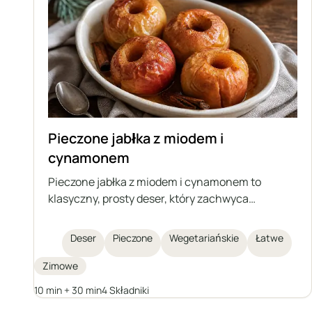
Pieczone jabłka z miodem i
cynamonem
Pieczone jabłka z miodem i cynamonem to
klasyczny, prosty deser, który zachwyca
naturalną słodyczą owoców, aromatem przypraw
i delikatnym, soczystym wnętrzem. Ten przepis
Deser
Pieczone
Wegetariańskie
Łatwe
jest szybki do wykonania, świetnie sprawdzi się
na zimowe wieczory lub jako lekki deser na
Zimowe
spotkanie ze znajomymi. Pieczone jabłka są nie
10 min + 30 min
4 Składniki
tylko smaczne, ale także zdrowe, lekkostrawne i