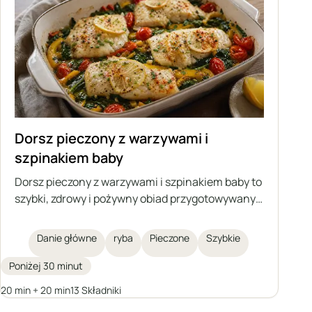
Dorsz pieczony z warzywami i
szpinakiem baby
Dorsz pieczony z warzywami i szpinakiem baby to
szybki, zdrowy i pożywny obiad przygotowywany
w jednym naczyniu. Delikatne filety z dorsza
pieczone są na warzywach z dodatkiem
Danie główne
ryba
Pieczone
Szybkie
aromatycznych przypraw, oliwy i masła
klarowanego. Doskonały pomysł na główne danie
Poniżej 30 minut
dla całej rodziny.
20 min + 20 min
13 Składniki