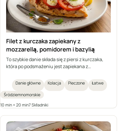
Filet z kurczaka zapiekany z
mozzarellą, pomidorem i bazylią
To szybkie danie składa się z piersi z kurczaka,
która po podsmażeniu jest zapiekana z
pomidorem, mozzarellą i bazylią. Aromatyczne,
lekkie i sycące – świetny wybór na lunch lub
Danie główne
Kolacja
Pieczone
Łatwe
obiad.
Śródziemnomorskie
10 min + 20 min
7 Składniki