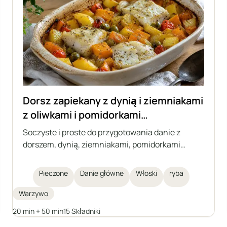
Dorsz zapiekany z dynią i ziemniakami
z oliwkami i pomidorkami
koktajlowymi
Soczyste i proste do przygotowania danie z
dorszem, dynią, ziemniakami, pomidorkami
koktajlowymi i zielonymi oliwkami, wszystko
pieczone razem w jednym naczyniu. Idealna
Pieczone
Danie główne
Włoski
ryba
potrawa na jesienne i zimowe dni, inspirowana
kuchnią włoską. Zapiekanka, która nie wymaga
Warzywo
przygotowywania dodatków osobno, pełna
20 min + 50 min
15 Składniki
warzyw i aromatycznych ziół.