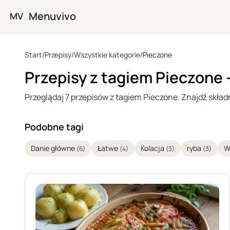
Przejdź do głównej treści
Menuvivo
MV
Start
/
Przepisy
/
Wszystkie kategorie
/
Pieczone
Przepisy z tagiem Pieczone
Przeglądaj 7 przepisów z tagiem Pieczone. Znajdź składnik
Podobne tagi
Danie główne
Łatwe
Kolacja
ryba
W
(6)
(4)
(3)
(3)