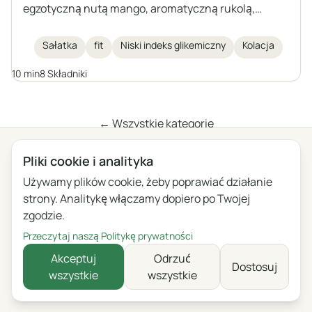
egzotyczną nutą mango, aromatyczną rukolą,
kremową mozzarellą i wędzonym łososiem. Całość
dopełnia świeża bazylia oraz cytrynowy dressing.
Sałatka
fit
Niski indeks glikemiczny
Kolacja
Idealna dla osób dbających o zdrowie i sylwetkę.
10 min
8 Składniki
← Wszystkie kategorie
Pliki cookie i analityka
Prywatność
Regulamin
Blog
Przekaż opinię
Lista zmian
Używamy plików cookie, żeby poprawiać działanie
Ustawienia ciasteczek
strony. Analitykę włączamy dopiero po Twojej
zgodzie.
English
Polski
Português
Français
Przeczytaj naszą Politykę prywatności
Deutsch
Italiano
Español
Русский
Akceptuj
Odrzuć
Dostosuj
wszystkie
wszystkie
Українська
Čeština