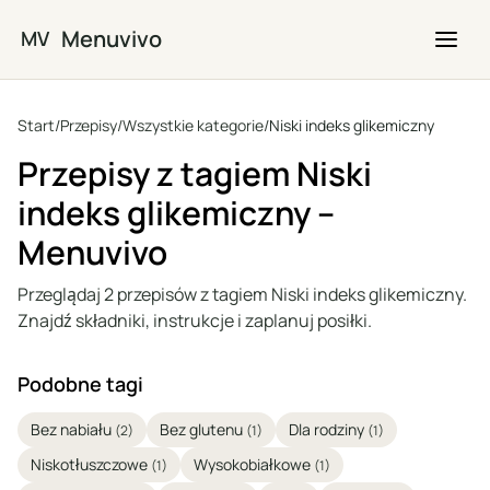
Przejdź do głównej treści
Menuvivo
MV
Start
/
Przepisy
/
Wszystkie kategorie
/
Niski indeks glikemiczny
Przepisy z tagiem Niski
indeks glikemiczny –
Menuvivo
Przeglądaj 2 przepisów z tagiem Niski indeks glikemiczny.
Znajdź składniki, instrukcje i zaplanuj posiłki.
Podobne tagi
Bez nabiału
Bez glutenu
Dla rodziny
(2)
(1)
(1)
Niskotłuszczowe
Wysokobiałkowe
(1)
(1)