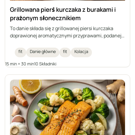
Grillowana pierś kurczaka z burakami i
prażonym słonecznikiem
To danie składa się z grillowanej piersi kurczaka
doprawionej aromatycznymi przyprawami, podanej z
burakami oraz prażonymi nasionami słonecznika i
polewanej malinowym octem balsamicznym. Idealny
fit
Danie główne
fit
Kolacja
fit obiad, który łączy wysoką zawartość białka z
15 min + 30 min
10 Składniki
lekkością warzyw i chrupkością nasion.