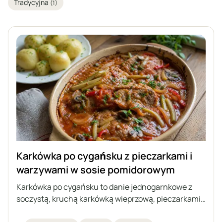
Tradycyjna
(1)
Karkówka po cygańsku z pieczarkami i
warzywami w sosie pomidorowym
Karkówka po cygańsku to danie jednogarnkowe z
soczystą, kruchą karkówką wieprzową, pieczarkami,
cebulą oraz ogórkiem kiszonym i papryką