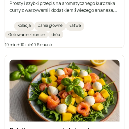
Prosty i szybki przepis na aromatycznego kurczaka
curry z warzywami i dodatkiem świeżego ananasa,
oparty na gotowanym mięsie – idealny sposób na
wykorzystanie resztek z rosołu.
Kolacja
Danie główne
Łatwe
Gotowanie zbiorcze
drób
10 min + 10 min
10 Składniki