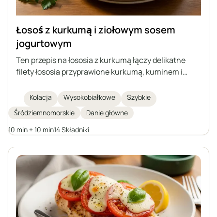
Łosoś z kurkumą i ziołowym sosem
jogurtowym
Ten przepis na łososia z kurkumą łączy delikatne
filety łososia przyprawione kurkumą, kuminem i
czosnkiem w proszku, szybko smażone na patelni i
podawane z wyrazistym, ziołowym sosem
Kolacja
Wysokobiałkowe
Szybkie
jogurtowym. Danie jest bogate w białko i kwasy
Śródziemnomorskie
Danie główne
tłuszczowe omega-3, proste do przygotowania w
zaledwie 20 minut i najlepiej smakuje z warzywami i
10 min + 10 min
14 Składniki
kaszami jako pełnowartościowy, zdrowy posiłek.