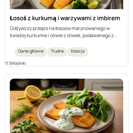
Łosoś z kurkumą i warzywami z imbirem
Odżywczy przepis na łososia marynowanego w
świeżej kurkumie i oliwie z oliwek, podawanego z
podsmażanymi warzywami z dodatkiem imbiru. To
danie wzmacnia odporność, będąc smaczną i
Danie główne
Trudne
Kolacja
zdrową propozycją na obiad.
11 Składniki