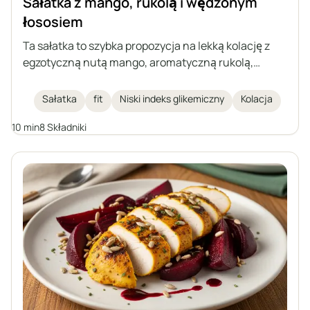
Sałatka z mango, rukolą i wędzonym
łososiem
Ta sałatka to szybka propozycja na lekką kolację z
egzotyczną nutą mango, aromatyczną rukolą,
kremową mozzarellą i wędzonym łososiem. Całość
dopełnia świeża bazylia oraz cytrynowy dressing.
Sałatka
fit
Niski indeks glikemiczny
Kolacja
Idealna dla osób dbających o zdrowie i sylwetkę.
10 min
8 Składniki