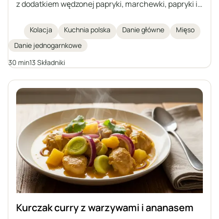
z dodatkiem wędzonej papryki, marchewki, papryki i
pieczarek. Danie pełne aromatów, idealne na szybki i
sycący obiad. Doskonale smakuje z kaszą,
Kolacja
Kuchnia polska
Danie główne
Mięso
ziemniakami lub kluskami.
Danie jednogarnkowe
30 min
13 Składniki
Kurczak curry z warzywami i ananasem