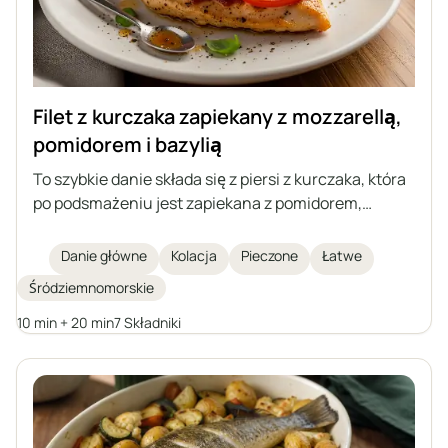
Filet z kurczaka zapiekany z mozzarellą,
pomidorem i bazylią
To szybkie danie składa się z piersi z kurczaka, która
po podsmażeniu jest zapiekana z pomidorem,
mozzarellą i bazylią. Aromatyczne, lekkie i sycące –
świetny wybór na lunch lub obiad.
Danie główne
Kolacja
Pieczone
Łatwe
Śródziemnomorskie
10 min + 20 min
7 Składniki