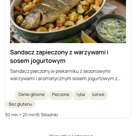
Sandacz zapieczony z warzywami i
sosem jogurtowym
Sandacz pieczony w piekarniku z sezonowymi
warzywami i aromatycznym sosem jogurtowym z
ziołami oraz czosnkiem. To lekka, zdrowa i sycąca
potrawa, którą można przygotować również z inną
Danie główne
Pieczone
ryba
Łatwe
średniej wielkości rybą, zarówno słodkowodną, jak i
Bez glutenu
morską.
30 min + 20 min
16 Składniki