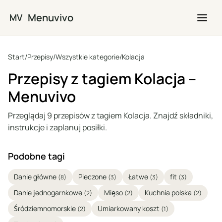
Przejdź do głównej treści
Menuvivo
MV
Start
/
Przepisy
/
Wszystkie kategorie
/
Kolacja
Przepisy z tagiem Kolacja –
Menuvivo
Przeglądaj 9 przepisów z tagiem Kolacja. Znajdź składniki,
instrukcje i zaplanuj posiłki.
Podobne tagi
Danie główne
Pieczone
Łatwe
fit
(8)
(3)
(3)
(3)
Danie jednogarnkowe
Mięso
Kuchnia polska
(2)
(2)
(2)
Śródziemnomorskie
Umiarkowany koszt
(2)
(1)