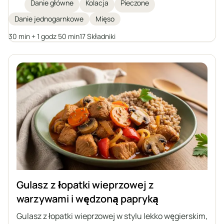
konserwową, duszone w aromatycznym, lekko
Danie główne
Kolacja
Pieczone
kwaśnym sosie pomidorowym. Idealne na rodzinny
Danie jednogarnkowe
Mięso
obiad lub przyjęcie, serwowane z kopytkami,
kluskami śląskimi, kaszą czy ziemniakami.
30 min + 1 godz 50 min
17 Składniki
Gulasz z łopatki wieprzowej z
warzywami i wędzoną papryką
Gulasz z łopatki wieprzowej w stylu lekko węgierskim,