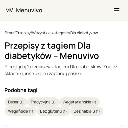
Przejdź do głównej treści
Menuvivo
MV
Start
/
Przepisy
/
Wszystkie kategorie
/
Dla diabetyków
Przepisy z tagiem Dla
diabetyków – Menuvivo
Przeglądaj 1 przepisów z tagiem Dla diabetyków. Znajdź
składniki, instrukcje i zaplanuj posiłki.
Podobne tagi
Deser
Tradycyjna
Wegetariańskie
(1)
(1)
(1)
Wegańskie
Bez glutenu
Bez nabiału
(1)
(1)
(1)