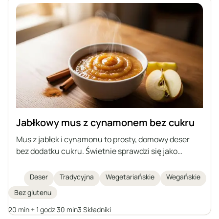
Jabłkowy mus z cynamonem bez cukru
Mus z jabłek i cynamonu to prosty, domowy deser
bez dodatku cukru. Świetnie sprawdzi się jako
przekąska lub dodatek do różnych potraw. Można go
przygotować na zapas i przechowywać przez dłuższy
Deser
Tradycyjna
Wegetariańskie
Wegańskie
czas.
Bez glutenu
20 min + 1 godz 30 min
3 Składniki