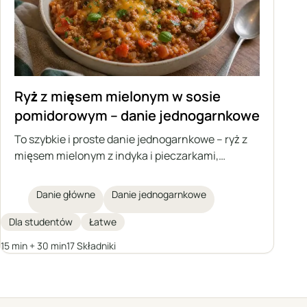
Ryż z mięsem mielonym w sosie
pomidorowym – danie jednogarnkowe
To szybkie i proste danie jednogarnkowe – ryż z
mięsem mielonym z indyka i pieczarkami,
duszony w aromatycznym sosie pomidorowym.
Idealne na obiad lub jako farsz do tortilli,
Danie główne
Danie jednogarnkowe
naleśników lub piadiny, a następnego dnia
smakuje jeszcze lepiej, gdy zgęstnieje.
Dla studentów
Łatwe
15 min + 30 min
17 Składniki