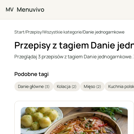
Przejdź do głównej treści
Menuvivo
MV
Start
/
Przepisy
/
Wszystkie kategorie
/
Danie jednogarnkowe
Przepisy z tagiem Danie je
Przeglądaj 3 przepisów z tagiem Danie jednogarnkowe. Zn
Podobne tagi
Danie główne
Kolacja
Mięso
Kuchnia pols
(3)
(2)
(2)