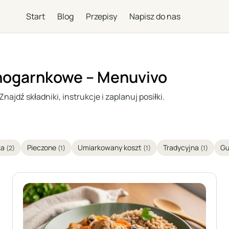
Start
Blog
Przepisy
Napisz do nas
dnogarnkowe – Menuvivo
ajdź składniki, instrukcje i zaplanuj posiłki.
ka
Pieczone
Umiarkowany koszt
Tradycyjna
Gu
(2)
(1)
(1)
(1)