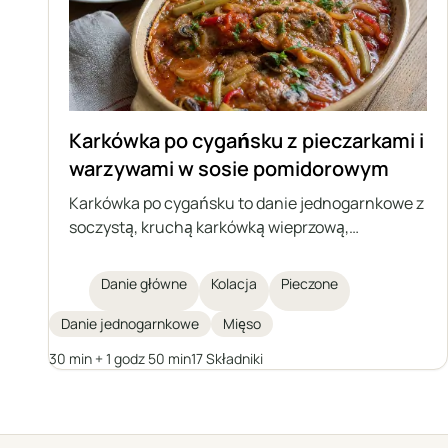
Karkówka po cygańsku z pieczarkami i
warzywami w sosie pomidorowym
Karkówka po cygańsku to danie jednogarnkowe z
soczystą, kruchą karkówką wieprzową,
pieczarkami, cebulą oraz ogórkiem kiszonym i
papryką konserwową, duszone w aromatycznym,
Danie główne
Kolacja
Pieczone
lekko kwaśnym sosie pomidorowym. Idealne na
rodzinny obiad lub przyjęcie, serwowane z
Danie jednogarnkowe
Mięso
kopytkami, kluskami śląskimi, kaszą czy
30 min + 1 godz 50 min
17 Składniki
ziemniakami.