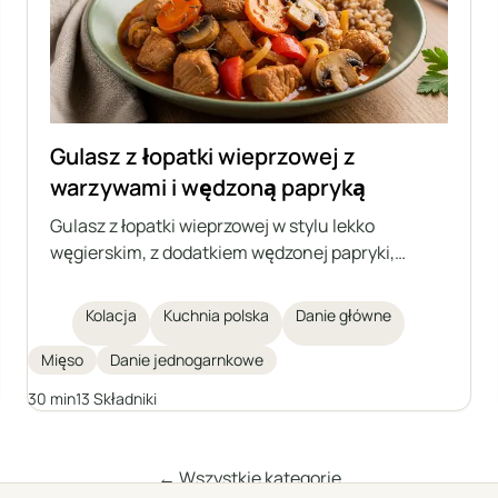
Gulasz z łopatki wieprzowej z
warzywami i wędzoną papryką
Gulasz z łopatki wieprzowej w stylu lekko
węgierskim, z dodatkiem wędzonej papryki,
marchewki, papryki i pieczarek. Danie pełne
aromatów, idealne na szybki i sycący obiad.
Kolacja
Kuchnia polska
Danie główne
Doskonale smakuje z kaszą, ziemniakami lub
kluskami.
Mięso
Danie jednogarnkowe
30 min
13 Składniki
← Wszystkie kategorie