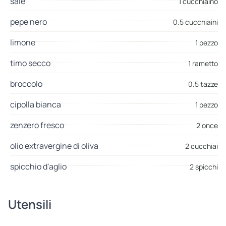
sale
1 cucchiaino
pepe nero
0.5 cucchiaini
limone
1 pezzo
timo secco
1 rametto
broccolo
0.5 tazze
cipolla bianca
1 pezzo
zenzero fresco
2 once
olio extravergine di oliva
2 cucchiai
spicchio d'aglio
2 spicchi
Utensili